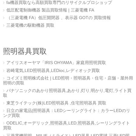
fa機器買取なら高額買取専門のリサイクルプロショップ
低圧配電制御機器 製品買取情報 | 三菱電機 FA
（三菱電機 FA）低圧開閉器 、表示器 GOTの 買取情報
三菱電機の駆動機器 買取
照明器具買取
アイリスオーヤマ「IRIS OHYAMA」家庭用照明買取
岩崎電気,LED照明器具,LEDioc,レディオック買取
コイズミ照明株式会社 | LED照明・照明器具・住宅・店舗・屋外用
照明の買取
パナソニックのあかり照明器具,あかり,灯り,明かり,電灯,ライト買
取
東芝ライテック(株)LED照明器具 ,住宅照明器具 買取
日立の家電品|照明器具：LEDシーリングライト：カラーLEDのリ
ング買取
ODELIC,オーデリック,照明器具,LED,照明器具,シーリングライト
買取
三菱電機照明 MILIE（ミライエ）LED器具,LED電球,三菱LED照