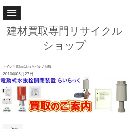
N
a
v
i
建材買取専門リサイクル
g
a
t
ショップ
i
o
n
トイレ用電動式水抜きバルブ 買取
2016年03月27日