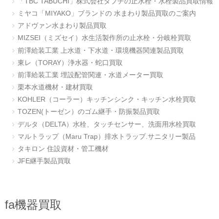
「TBC TABUCHI」株式会社タブチの止水栓・水栓製品買取情報
ミヤコ「MIYAKO」ブランドの 水まわり製品買取のご案内
アドヴァン水まわり製品買取
MIZSEI（ミズセイ）水生活製作所の止水栓・分岐栓買取
前澤給装工業 上水道・下水道・環境機器関連製品買取
東レ（TORAY）浄水器・蛇口買取
前澤給装工業 埋設配管関連・水道メーター買取
栗本水道機材・建材買取
KOHLER（コーラー）キッチンシンク・キッチン水栓買取
TOZEN(トーゼン）のゴム継手・防振製品買取
デルタ（DELTA）水栓、タッチセンサー、洗面用水栓買取
マルトラップ（Maru Trap）排水トラップ.サニタリー製品
タキロン 住設資材・管工機材
JFE継手製品買取
fa機器買取