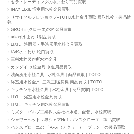
セラトレーディングの水まわり商品買取
INAX.LIXIL 浴室用水栓金具買取
リサイクルプロショップ–TOTO水栓金具買取|買取比較・製品情
報
GROHE (グローエ)水栓金具買取
takagi水まわり製品買取
LIXIL | 洗面器・手洗器用水栓金具買取
KVK水まわり,蛇口買取
三栄水栓製作所水栓金具
カクダイ|水栓金具.水道用品買取
洗面所用水栓金具 | 水栓金具 | 商品買取 | TOTO
浴室用水栓金具 |三乾王|暖房機 商品買取 | TOTO
キッチン用水栓金具 | 水栓金具 | 商品買取| TOTO
LIXIL | 浴室用水栓金具買取
LIXIL | キッチン用水栓金具買取
ミズタニバルブ工業株式会社の水道、配管、水栓買取
シャワーヘッド世界シェアNo1 ハンスグローエ 製品買取
ハンスグローエの 「Axor（アクサー）」ブランドの製品買取