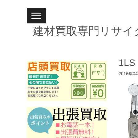
N
a
v
建材買取専門リサイ
i
g
a
t
i
o
n
1LS
2016年0