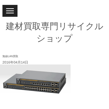
N
a
v
i
建材買取専門リサイクル
g
a
t
ショップ
i
o
n
無線LAN買取
2016年04月14日