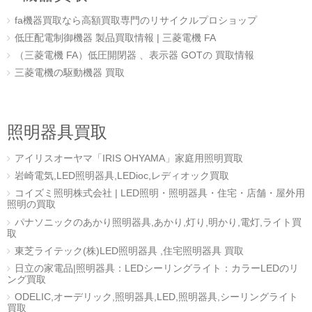
fa機器買取なら高額買取専門のリサイクルプロショップ
低圧配電制御機器 製品買取情報 | 三菱電機 FA
（三菱電機 FA）低圧開閉器 、表示器 GOTの 買取情報
三菱電機の駆動機器 買取
照明器具買取
アイリスオーヤマ「IRIS OHYAMA」家庭用照明買取
岩崎電気,LED照明器具,LEDioc,レディオック買取
コイズミ照明株式会社 | LED照明・照明器具・住宅・店舗・屋外用
照明の買取
パナソニックのあかり照明器具,あかり,灯り,明かり,電灯,ライト買
取
東芝ライテック(株)LED照明器具 ,住宅照明器具 買取
日立の家電品|照明器具：LEDシーリングライト：カラーLEDのリ
ング買取
ODELIC,オーデリック,照明器具,LED,照明器具,シーリングライト
買取