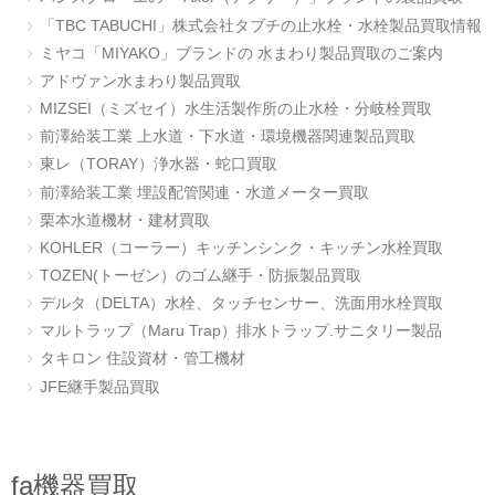
「TBC TABUCHI」株式会社タブチの止水栓・水栓製品買取情報
ミヤコ「MIYAKO」ブランドの 水まわり製品買取のご案内
アドヴァン水まわり製品買取
MIZSEI（ミズセイ）水生活製作所の止水栓・分岐栓買取
前澤給装工業 上水道・下水道・環境機器関連製品買取
東レ（TORAY）浄水器・蛇口買取
前澤給装工業 埋設配管関連・水道メーター買取
栗本水道機材・建材買取
KOHLER（コーラー）キッチンシンク・キッチン水栓買取
TOZEN(トーゼン）のゴム継手・防振製品買取
デルタ（DELTA）水栓、タッチセンサー、洗面用水栓買取
マルトラップ（Maru Trap）排水トラップ.サニタリー製品
タキロン 住設資材・管工機材
JFE継手製品買取
fa機器買取