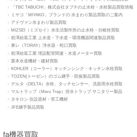
「TBC TABUCHI」株式会社タブチの止水栓・水栓製品買取情報
ミヤコ「MIYAKO」ブランドの 水まわり製品買取のご案内
アドヴァン水まわり製品買取
MIZSEI（ミズセイ）水生活製作所の止水栓・分岐栓買取
前澤給装工業 上水道・下水道・環境機器関連製品買取
東レ（TORAY）浄水器・蛇口買取
前澤給装工業 埋設配管関連・水道メーター買取
栗本水道機材・建材買取
KOHLER（コーラー）キッチンシンク・キッチン水栓買取
TOZEN(トーゼン）のゴム継手・防振製品買取
デルタ（DELTA）水栓、タッチセンサー、洗面用水栓買取
マルトラップ（Maru Trap）排水トラップ.サニタリー製品
タキロン 住設資材・管工機材
JFE継手製品買取
fa機器買取