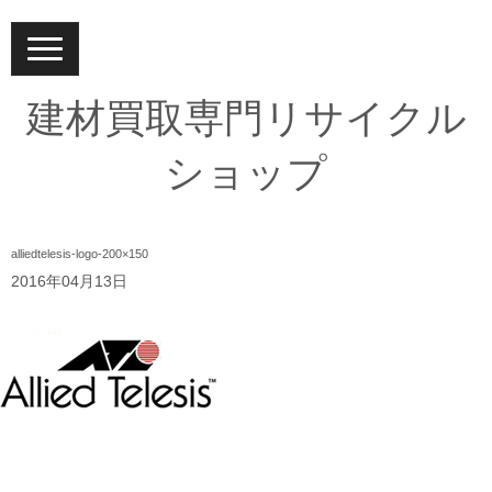
N
a
v
i
建材買取専門リサイクル
g
a
t
ショップ
i
o
n
alliedtelesis-logo-200×150
2016年04月13日