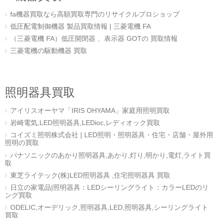
fa機器買取なら高額買取専門のリサイクルプロショップ
低圧配電制御機器 製品買取情報 | 三菱電機 FA
（三菱電機 FA）低圧開閉器 、表示器 GOTの 買取情報
三菱電機の駆動機器 買取
照明器具買取
アイリスオーヤマ「IRIS OHYAMA」家庭用照明買取
岩崎電気,LED照明器具,LEDioc,レディオック買取
コイズミ照明株式会社 | LED照明・照明器具・住宅・店舗・屋外用
照明の買取
パナソニックのあかり照明器具,あかり,灯り,明かり,電灯,ライト買
取
東芝ライテック(株)LED照明器具 ,住宅照明器具 買取
日立の家電品|照明器具：LEDシーリングライト：カラーLEDのリ
ング買取
ODELIC,オーデリック,照明器具,LED,照明器具,シーリングライト
買取