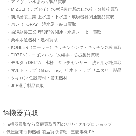
アドヴァン水まわり製品買取
MIZSEI（ミズセイ）水生活製作所の止水栓・分岐栓買取
前澤給装工業 上水道・下水道・環境機器関連製品買取
東レ（TORAY）浄水器・蛇口買取
前澤給装工業 埋設配管関連・水道メーター買取
栗本水道機材・建材買取
KOHLER（コーラー）キッチンシンク・キッチン水栓買取
TOZEN(トーゼン）のゴム継手・防振製品買取
デルタ（DELTA）水栓、タッチセンサー、洗面用水栓買取
マルトラップ（Maru Trap）排水トラップ.サニタリー製品
タキロン 住設資材・管工機材
JFE継手製品買取
fa機器買取
fa機器買取なら高額買取専門のリサイクルプロショップ
低圧配電制御機器 製品買取情報 | 三菱電機 FA