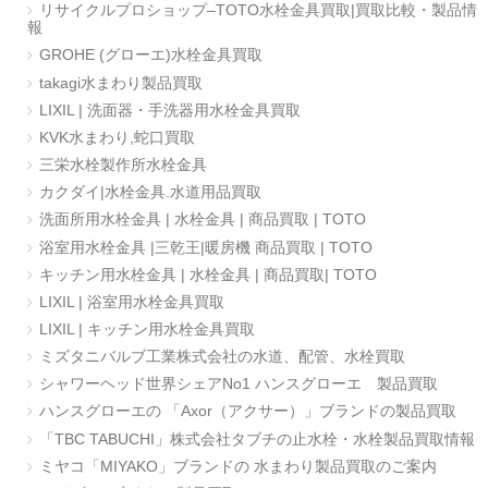
リサイクルプロショップ–TOTO水栓金具買取|買取比較・製品情
報
GROHE (グローエ)水栓金具買取
takagi水まわり製品買取
LIXIL | 洗面器・手洗器用水栓金具買取
KVK水まわり,蛇口買取
三栄水栓製作所水栓金具
カクダイ|水栓金具.水道用品買取
洗面所用水栓金具 | 水栓金具 | 商品買取 | TOTO
浴室用水栓金具 |三乾王|暖房機 商品買取 | TOTO
キッチン用水栓金具 | 水栓金具 | 商品買取| TOTO
LIXIL | 浴室用水栓金具買取
LIXIL | キッチン用水栓金具買取
ミズタニバルブ工業株式会社の水道、配管、水栓買取
シャワーヘッド世界シェアNo1 ハンスグローエ 製品買取
ハンスグローエの 「Axor（アクサー）」ブランドの製品買取
「TBC TABUCHI」株式会社タブチの止水栓・水栓製品買取情報
ミヤコ「MIYAKO」ブランドの 水まわり製品買取のご案内