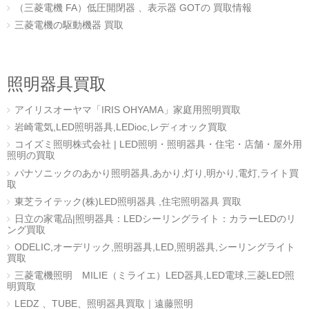
（三菱電機 FA）低圧開閉器 、表示器 GOTの 買取情報
三菱電機の駆動機器 買取
照明器具買取
アイリスオーヤマ「IRIS OHYAMA」家庭用照明買取
岩崎電気,LED照明器具,LEDioc,レディオック買取
コイズミ照明株式会社 | LED照明・照明器具・住宅・店舗・屋外用
照明の買取
パナソニックのあかり照明器具,あかり,灯り,明かり,電灯,ライト買
取
東芝ライテック(株)LED照明器具 ,住宅照明器具 買取
日立の家電品|照明器具：LEDシーリングライト：カラーLEDのリ
ング買取
ODELIC,オーデリック,照明器具,LED,照明器具,シーリングライト
買取
三菱電機照明 MILIE（ミライエ）LED器具,LED電球,三菱LED照
明買取
LEDZ 、TUBE、照明器具買取｜遠藤照明