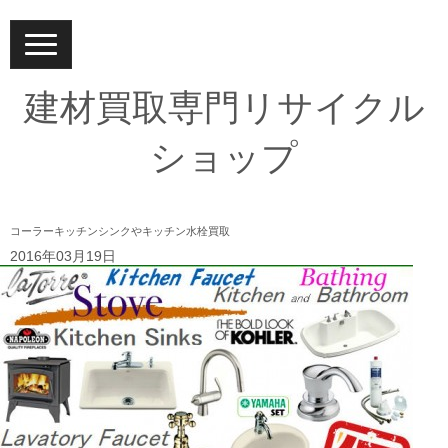
N
a
v
i
建材買取専門リサイクル
g
a
t
ショップ
i
o
n
コーラーキッチンシンクやキッチン水栓買取
2016年03月19日