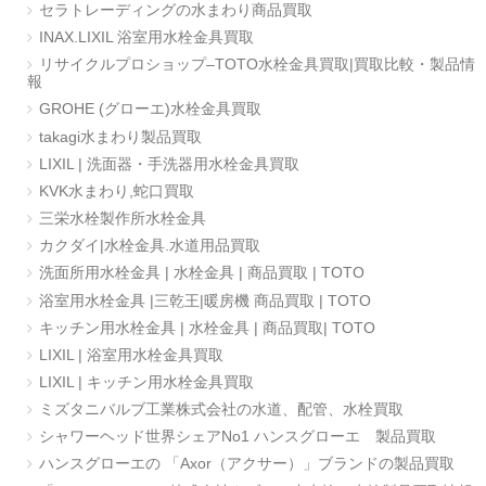
セラトレーディングの水まわり商品買取
INAX.LIXIL 浴室用水栓金具買取
リサイクルプロショップ–TOTO水栓金具買取|買取比較・製品情
報
GROHE (グローエ)水栓金具買取
takagi水まわり製品買取
LIXIL | 洗面器・手洗器用水栓金具買取
KVK水まわり,蛇口買取
三栄水栓製作所水栓金具
カクダイ|水栓金具.水道用品買取
洗面所用水栓金具 | 水栓金具 | 商品買取 | TOTO
浴室用水栓金具 |三乾王|暖房機 商品買取 | TOTO
キッチン用水栓金具 | 水栓金具 | 商品買取| TOTO
LIXIL | 浴室用水栓金具買取
LIXIL | キッチン用水栓金具買取
ミズタニバルブ工業株式会社の水道、配管、水栓買取
シャワーヘッド世界シェアNo1 ハンスグローエ 製品買取
ハンスグローエの 「Axor（アクサー）」ブランドの製品買取