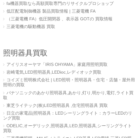
fa機器買取なら高額買取専門のリサイクルプロショップ
低圧配電制御機器 製品買取情報 | 三菱電機 FA
（三菱電機 FA）低圧開閉器 、表示器 GOTの 買取情報
三菱電機の駆動機器 買取
照明器具買取
アイリスオーヤマ「IRIS OHYAMA」家庭用照明買取
岩崎電気,LED照明器具,LEDioc,レディオック買取
コイズミ照明株式会社 | LED照明・照明器具・住宅・店舗・屋外用
照明の買取
パナソニックのあかり照明器具,あかり,灯り,明かり,電灯,ライト買
取
東芝ライテック(株)LED照明器具 ,住宅照明器具 買取
日立の家電品|照明器具：LEDシーリングライト：カラーLEDのリ
ング買取
ODELIC,オーデリック,照明器具,LED,照明器具,シーリングライト
買取