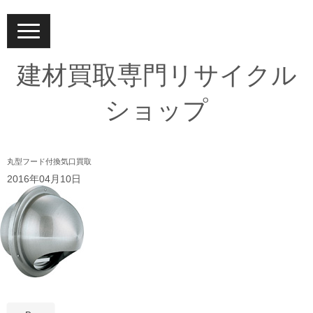
N
a
v
i
建材買取専門リサイクル
g
a
t
ショップ
i
o
n
丸型フード付換気口買取
2016年04月10日