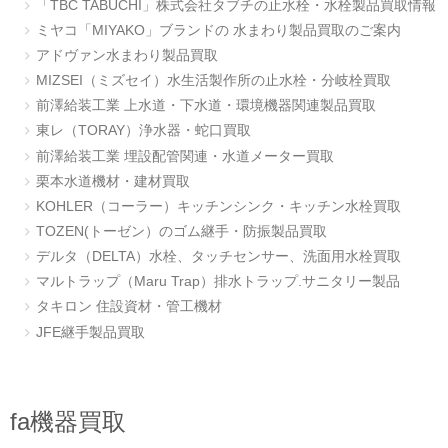
「TBC TABUCHI」株式会社タブチの止水栓・水栓製品買取情報
ミヤコ「MIYAKO」ブランドの 水まわり製品買取のご案内
アドヴァン水まわり製品買取
MIZSEI（ミズセイ）水生活製作所の止水栓・分岐栓買取
前澤給装工業 上水道・下水道・環境機器関連製品買取
東レ（TORAY）浄水器・蛇口買取
前澤給装工業 埋設配管関連・水道メーター買取
栗本水道機材・建材買取
KOHLER（コーラー）キッチンシンク・キッチン水栓買取
TOZEN(トーゼン）のゴム継手・防振製品買取
デルタ（DELTA）水栓、タッチセンサー、洗面用水栓買取
マルトラップ（Maru Trap）排水トラップ.サニタリー製品
タキロン 住設資材・管工機材
JFE継手製品買取
fa機器買取