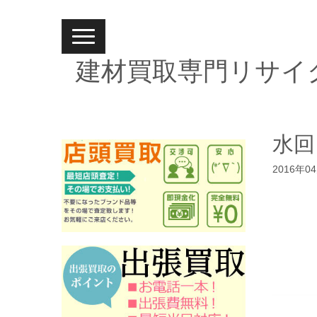
N
a
v
建材買取専門リサイ
i
g
a
t
i
o
n
水回
2016年0