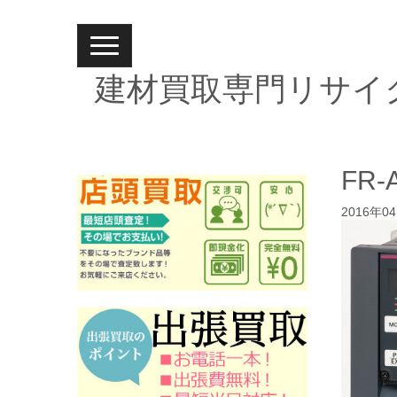
N
a
v
建材買取専門リサイ
i
g
a
t
i
o
n
FR-
2016年0