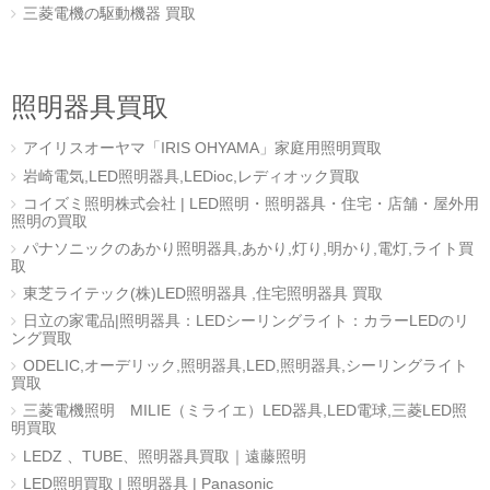
三菱電機の駆動機器 買取
照明器具買取
アイリスオーヤマ「IRIS OHYAMA」家庭用照明買取
岩崎電気,LED照明器具,LEDioc,レディオック買取
コイズミ照明株式会社 | LED照明・照明器具・住宅・店舗・屋外用
照明の買取
パナソニックのあかり照明器具,あかり,灯り,明かり,電灯,ライト買
取
東芝ライテック(株)LED照明器具 ,住宅照明器具 買取
日立の家電品|照明器具：LEDシーリングライト：カラーLEDのリ
ング買取
ODELIC,オーデリック,照明器具,LED,照明器具,シーリングライト
買取
三菱電機照明 MILIE（ミライエ）LED器具,LED電球,三菱LED照
明買取
LEDZ 、TUBE、照明器具買取｜遠藤照明
LED照明買取 | 照明器具 | Panasonic