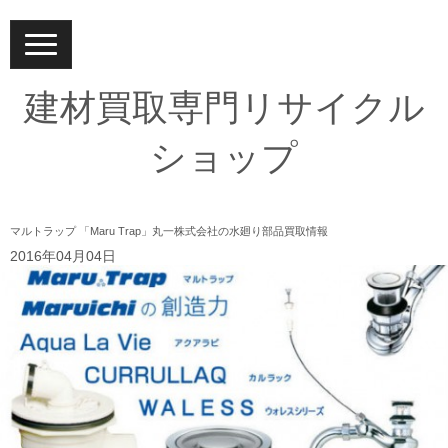
N
a
v
i
建材買取専門リサイクル
g
a
t
ショップ
i
o
n
マルトラップ 「Maru Trap」丸一株式会社の水廻り部品買取情報
2016年04月04日