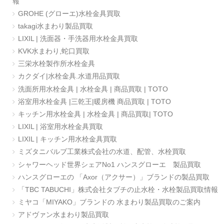
報
GROHE (グローエ)水栓金具買取
takagi水まわり製品買取
LIXIL | 洗面器・手洗器用水栓金具買取
KVK水まわり,蛇口買取
三栄水栓製作所水栓金具
カクダイ|水栓金具.水道用品買取
洗面所用水栓金具 | 水栓金具 | 商品買取 | TOTO
浴室用水栓金具 |三乾王|暖房機 商品買取 | TOTO
キッチン用水栓金具 | 水栓金具 | 商品買取| TOTO
LIXIL | 浴室用水栓金具買取
LIXIL | キッチン用水栓金具買取
ミズタニバルブ工業株式会社の水道、配管、水栓買取
シャワーヘッド世界シェアNo1 ハンスグローエ 製品買取
ハンスグローエの 「Axor（アクサー）」ブランドの製品買取
「TBC TABUCHI」株式会社タブチの止水栓・水栓製品買取情報
ミヤコ「MIYAKO」ブランドの 水まわり製品買取のご案内
アドヴァン水まわり製品買取