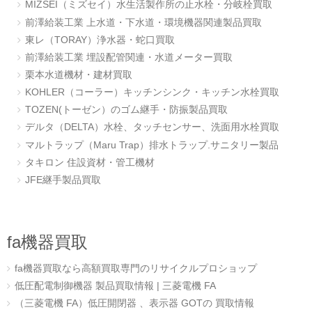
MIZSEI（ミズセイ）水生活製作所の止水栓・分岐栓買取
前澤給装工業 上水道・下水道・環境機器関連製品買取
東レ（TORAY）浄水器・蛇口買取
前澤給装工業 埋設配管関連・水道メーター買取
栗本水道機材・建材買取
KOHLER（コーラー）キッチンシンク・キッチン水栓買取
TOZEN(トーゼン）のゴム継手・防振製品買取
デルタ（DELTA）水栓、タッチセンサー、洗面用水栓買取
マルトラップ（Maru Trap）排水トラップ.サニタリー製品
タキロン 住設資材・管工機材
JFE継手製品買取
fa機器買取
fa機器買取なら高額買取専門のリサイクルプロショップ
低圧配電制御機器 製品買取情報 | 三菱電機 FA
（三菱電機 FA）低圧開閉器 、表示器 GOTの 買取情報