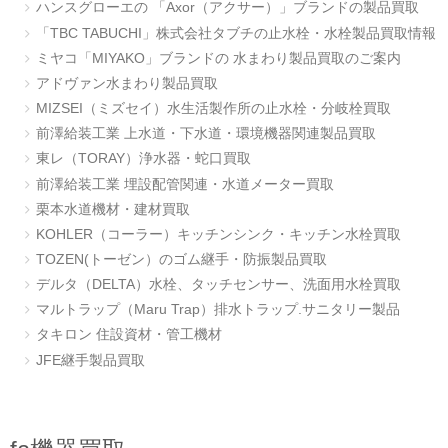
ハンスグローエの 「Axor（アクサー）」ブランドの製品買取
「TBC TABUCHI」株式会社タブチの止水栓・水栓製品買取情報
ミヤコ「MIYAKO」ブランドの 水まわり製品買取のご案内
アドヴァン水まわり製品買取
MIZSEI（ミズセイ）水生活製作所の止水栓・分岐栓買取
前澤給装工業 上水道・下水道・環境機器関連製品買取
東レ（TORAY）浄水器・蛇口買取
前澤給装工業 埋設配管関連・水道メーター買取
栗本水道機材・建材買取
KOHLER（コーラー）キッチンシンク・キッチン水栓買取
TOZEN(トーゼン）のゴム継手・防振製品買取
デルタ（DELTA）水栓、タッチセンサー、洗面用水栓買取
マルトラップ（Maru Trap）排水トラップ.サニタリー製品
タキロン 住設資材・管工機材
JFE継手製品買取