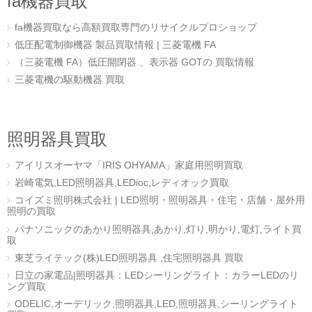
fa機器買取
fa機器買取なら高額買取専門のリサイクルプロショップ
低圧配電制御機器 製品買取情報 | 三菱電機 FA
（三菱電機 FA）低圧開閉器 、表示器 GOTの 買取情報
三菱電機の駆動機器 買取
照明器具買取
アイリスオーヤマ「IRIS OHYAMA」家庭用照明買取
岩崎電気,LED照明器具,LEDioc,レディオック買取
コイズミ照明株式会社 | LED照明・照明器具・住宅・店舗・屋外用
照明の買取
パナソニックのあかり照明器具,あかり,灯り,明かり,電灯,ライト買
取
東芝ライテック(株)LED照明器具 ,住宅照明器具 買取
日立の家電品|照明器具：LEDシーリングライト：カラーLEDのリ
ング買取
ODELIC,オーデリック,照明器具,LED,照明器具,シーリングライト