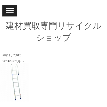
N
a
v
i
建材買取専門リサイクル
g
a
t
ショップ
i
o
n
伸縮はしご買取
2016年03月02日