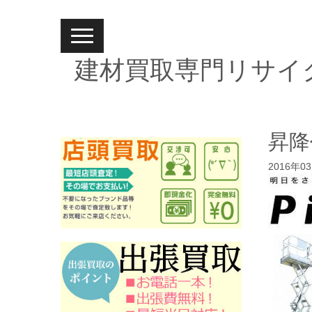
N
a
v
建材買取専門リサイ
i
g
a
t
i
o
n
昇降
2016年0