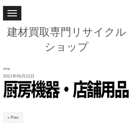
N
a
v
i
建材買取専門リサイクル
g
a
t
ショップ
i
o
n
shop
2021年06月22日
« Prev