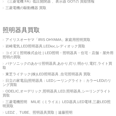
（三菱電機 FA）低圧開閉器 、表示器 GOTの 買取情報
三菱電機の駆動機器 買取
照明器具買取
アイリスオーヤマ「IRIS OHYAMA」家庭用照明買取
岩崎電気,LED照明器具,LEDioc,レディオック買取
コイズミ照明株式会社 | LED照明・照明器具・住宅・店舗・屋外用
照明の買取
パナソニックのあかり照明器具,あかり,灯り,明かり,電灯,ライト買
取
東芝ライテック(株)LED照明器具 ,住宅照明器具 買取
日立の家電品|照明器具：LEDシーリングライト：カラーLEDのリ
ング買取
ODELIC,オーデリック,照明器具,LED,照明器具,シーリングライト
買取
三菱電機照明 MILIE（ミライエ）LED器具,LED電球,三菱LED照
明買取
LEDZ 、TUBE、照明器具買取｜遠藤照明