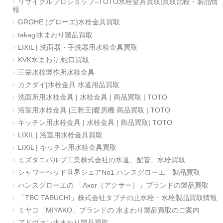
リサイクルプロショップ–TOTO水栓金具買取|買取比較・製品情
報
GROHE (グローエ)水栓金具買取
takagi水まわり製品買取
LIXIL | 洗面器・手洗器用水栓金具買取
KVK水まわり,蛇口買取
三栄水栓製作所水栓金具
カクダイ|水栓金具.水道用品買取
洗面所用水栓金具 | 水栓金具 | 商品買取 | TOTO
浴室用水栓金具 |三乾王|暖房機 商品買取 | TOTO
キッチン用水栓金具 | 水栓金具 | 商品買取| TOTO
LIXIL | 浴室用水栓金具買取
LIXIL | キッチン用水栓金具買取
ミズタニバルブ工業株式会社の水道、配管、水栓買取
シャワーヘッド世界シェアNo1 ハンスグローエ 製品買取
ハンスグローエの 「Axor（アクサー）」ブランドの製品買取
「TBC TABUCHI」株式会社タブチの止水栓・水栓製品買取情報
ミヤコ「MIYAKO」ブランドの 水まわり製品買取のご案内
アドヴァン水まわり製品買取