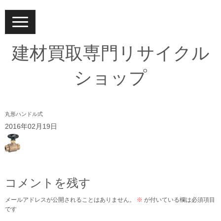
N
a
v
i
建材買取専門リサイクル
g
a
t
ショップ
i
o
n
丸形ハンドル式
2016年02月19日
コメントを残す
メールアドレスが公開されることはありません。
※
が付いている欄は必須項目
です