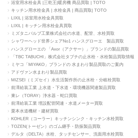
浴室用水栓金具 |三乾王|暖房機 商品買取 | TOTO
キッチン用水栓金具 | 水栓金具 | 商品買取| TOTO
LIXIL | 浴室用水栓金具買取
LIXIL | キッチン用水栓金具買取
ミズタニバルブ工業株式会社の水道、配管、水栓買取
シャワーヘッド世界シェアNo1 ハンスグローエ 製品買取
ハンスグローエの 「Axor（アクサー）」ブランドの製品買取
「TBC TABUCHI」株式会社タブチの止水栓・水栓製品買取情報
ミヤコ「MIYAKO」ブランドの 水まわり製品買取のご案内
アドヴァン水まわり製品買取
MIZSEI（ミズセイ）水生活製作所の止水栓・分岐栓買取
前澤給装工業 上水道・下水道・環境機器関連製品買取
東レ（TORAY）浄水器・蛇口買取
前澤給装工業 埋設配管関連・水道メーター買取
栗本水道機材・建材買取
KOHLER（コーラー）キッチンシンク・キッチン水栓買取
TOZEN(トーゼン）のゴム継手・防振製品買取
デルタ（DELTA）水栓、タッチセンサー、洗面用水栓買取