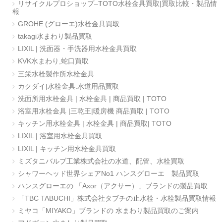
リサイクルプロショップ–TOTO水栓金具買取|買取比較・製品情
報
GROHE (グローエ)水栓金具買取
takagi水まわり製品買取
LIXIL | 洗面器・手洗器用水栓金具買取
KVK水まわり,蛇口買取
三栄水栓製作所水栓金具
カクダイ|水栓金具.水道用品買取
洗面所用水栓金具 | 水栓金具 | 商品買取 | TOTO
浴室用水栓金具 |三乾王|暖房機 商品買取 | TOTO
キッチン用水栓金具 | 水栓金具 | 商品買取| TOTO
LIXIL | 浴室用水栓金具買取
LIXIL | キッチン用水栓金具買取
ミズタニバルブ工業株式会社の水道、配管、水栓買取
シャワーヘッド世界シェアNo1 ハンスグローエ 製品買取
ハンスグローエの 「Axor（アクサー）」ブランドの製品買取
「TBC TABUCHI」株式会社タブチの止水栓・水栓製品買取情報
ミヤコ「MIYAKO」ブランドの 水まわり製品買取のご案内