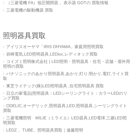
（三菱電機 FA）低圧開閉器 、表示器 GOTの 買取情報
三菱電機の駆動機器 買取
照明器具買取
アイリスオーヤマ「IRIS OHYAMA」家庭用照明買取
岩崎電気,LED照明器具,LEDioc,レディオック買取
コイズミ照明株式会社 | LED照明・照明器具・住宅・店舗・屋外用
照明の買取
パナソニックのあかり照明器具,あかり,灯り,明かり,電灯,ライト買
取
東芝ライテック(株)LED照明器具 ,住宅照明器具 買取
日立の家電品|照明器具：LEDシーリングライト：カラーLEDのリ
ング買取
ODELIC,オーデリック,照明器具,LED,照明器具,シーリングライト
買取
三菱電機照明 MILIE（ミライエ）LED器具,LED電球,三菱LED照
明買取
LEDZ 、TUBE、照明器具買取｜遠藤照明