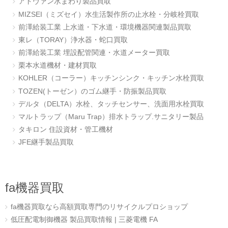
アドヴァン水まわり製品買取
MIZSEI（ミズセイ）水生活製作所の止水栓・分岐栓買取
前澤給装工業 上水道・下水道・環境機器関連製品買取
東レ（TORAY）浄水器・蛇口買取
前澤給装工業 埋設配管関連・水道メーター買取
栗本水道機材・建材買取
KOHLER（コーラー）キッチンシンク・キッチン水栓買取
TOZEN(トーゼン）のゴム継手・防振製品買取
デルタ（DELTA）水栓、タッチセンサー、洗面用水栓買取
マルトラップ（Maru Trap）排水トラップ.サニタリー製品
タキロン 住設資材・管工機材
JFE継手製品買取
fa機器買取
fa機器買取なら高額買取専門のリサイクルプロショップ
低圧配電制御機器 製品買取情報 | 三菱電機 FA