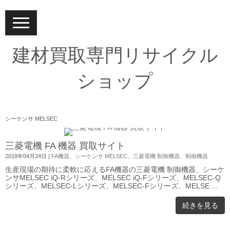
N
a
v
i
建材買取専門リサイクル
g
a
t
ショップ
i
o
n
シーケンサ MELSEC
三菱電機 FA 機器 買取サイト
2018年04月24日
|
FA機器
、
シーケンサ MELSEC
、
三菱電機 制御機器
、
制御機器
生産現場の期待に柔軟に応えるFA機器の三菱電機 制御機器、シーケ
ンサMELSEC iQ-Rシリーズ、MELSEC iQ-Fシリーズ、MELSEC-Q
シリーズ、MELSEC-Lシリーズ、MELSEC-Fシリーズ、MELSE ...
続きを見る