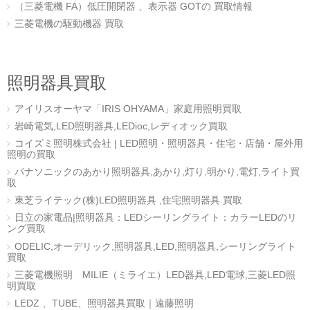
（三菱電機 FA）低圧開閉器 、表示器 GOTの 買取情報
三菱電機の駆動機器 買取
照明器具買取
アイリスオーヤマ「IRIS OHYAMA」家庭用照明買取
岩崎電気,LED照明器具,LEDioc,レディオック買取
コイズミ照明株式会社 | LED照明・照明器具・住宅・店舗・屋外用
照明の買取
パナソニックのあかり照明器具,あかり,灯り,明かり,電灯,ライト買
取
東芝ライテック(株)LED照明器具 ,住宅照明器具 買取
日立の家電品|照明器具：LEDシーリングライト：カラーLEDのリ
ング買取
ODELIC,オーデリック,照明器具,LED,照明器具,シーリングライト
買取
三菱電機照明 MILIE（ミライエ）LED器具,LED電球,三菱LED照
明買取
LEDZ 、TUBE、照明器具買取｜遠藤照明