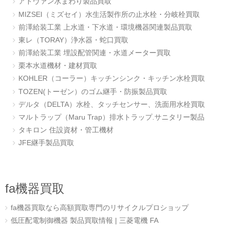
アドヴァン水まわり製品買取
MIZSEI（ミズセイ）水生活製作所の止水栓・分岐栓買取
前澤給装工業 上水道・下水道・環境機器関連製品買取
東レ（TORAY）浄水器・蛇口買取
前澤給装工業 埋設配管関連・水道メーター買取
栗本水道機材・建材買取
KOHLER（コーラー）キッチンシンク・キッチン水栓買取
TOZEN(トーゼン）のゴム継手・防振製品買取
デルタ（DELTA）水栓、タッチセンサー、洗面用水栓買取
マルトラップ（Maru Trap）排水トラップ.サニタリー製品
タキロン 住設資材・管工機材
JFE継手製品買取
fa機器買取
fa機器買取なら高額買取専門のリサイクルプロショップ
低圧配電制御機器 製品買取情報 | 三菱電機 FA