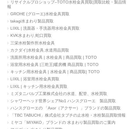
リサイクルプロショップ–TOTO水栓金具買取|買取比較・製品情
報
GROHE (グローエ)水栓金具買取
takagi水まわり製品買取
LIXIL | 洗面器・手洗器用水栓金具買取
KVK水まわり,蛇口買取
三栄水栓製作所水栓金具
カクダイ|水栓金具.水道用品買取
洗面所用水栓金具 | 水栓金具 | 商品買取 | TOTO
浴室用水栓金具 |三乾王|暖房機 商品買取 | TOTO
キッチン用水栓金具 | 水栓金具 | 商品買取| TOTO
LIXIL | 浴室用水栓金具買取
LIXIL | キッチン用水栓金具買取
ミズタニバルブ工業株式会社の水道、配管、水栓買取
シャワーヘッド世界シェアNo1 ハンスグローエ 製品買取
ハンスグローエの 「Axor（アクサー）」ブランドの製品買取
「TBC TABUCHI」株式会社タブチの止水栓・水栓製品買取情報
ミヤコ「MIYAKO」ブランドの 水まわり製品買取のご案内