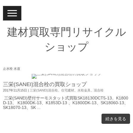
N
a
v
i
建材買取専門リサイクル
g
a
t
ショップ
i
o
n
止水栓 水道
三栄(SANEI)混合栓の買取ショップ
2017年11月15日
|
三栄(SANEI)混合栓
、
住宅建材
、
水栓金具
、
混合栓
三栄(SANEI)壁付サーモスタット式買取SK18130DCT5-13、K1800
D-13、 K1800DK-13、K1853D-13 、K1800DK-13、SK18060-13、
SK18070-13、SK ...
続きを見る