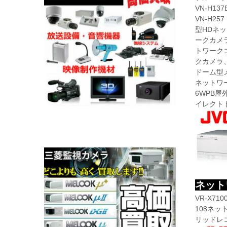
VN-H1
VN-H2
型HDネッ
ークカメラ
トワークコ
クカメラ、
ドーム型メ
ネットワ
6WPB
イレクト
ネット
VR-X7
108ネッ
リッドレコ