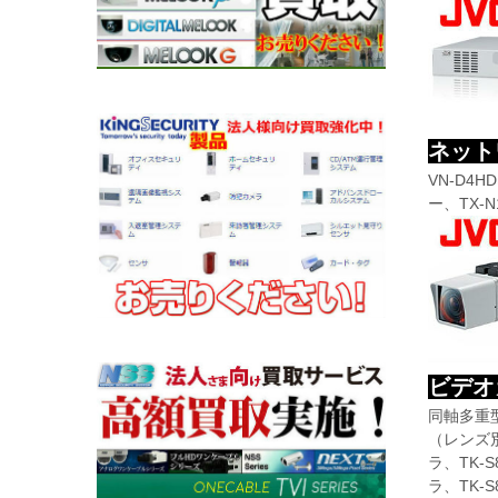
ネット
VN-D4
ー、TX
ビデオ
同軸多重型
（レンズ別
ラ、TK-
ラ、TK-