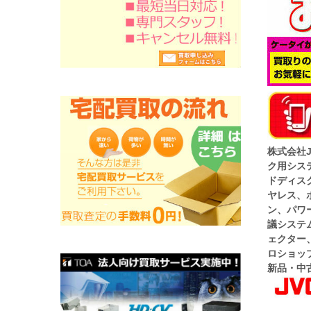
株式会社
ク用シス
ドディス
ヤレス、
ン、パワ
議システ
ェクター
ロショッ
新品・中