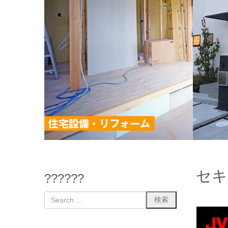
セキ
??????