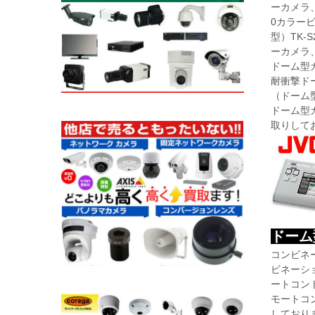
ーカメラ、
0カラービ
型）TK-
ーカメラ、
ドーム型カ
耐衝撃ドー
（ドーム型
ドーム型カ
取りして
ドーム
コンビネー
ビネーショ
ートコント
モートコ
しており