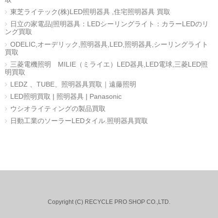
東芝ライテック(株)LED照明器具 ,住宅照明器具 買取
日立の家電品|照明器具：LEDシーリングライト：カラーLEDのリ
ング買取
ODELIC,オーデリック,照明器具,LED,照明器具,シーリングライト
買取
三菱電機照明 MILIE（ミライエ）LED器具,LED電球,三菱LED照
明買取
LEDZ 、TUBE、照明器具買取｜遠藤照明
LED照明買取 | 照明器具 | Panasonic
ウシオライティングの製品買取
日動工業のソーラーLEDタイル.照明器具買取
Copyright (C) RECYCLE PRO SHOP CO.,LTD.