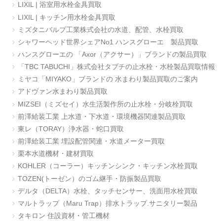
LIXIL | 浴室用水栓金具買取
LIXIL | キッチン用水栓金具買取
ミズタニバルブ工業株式会社の水道、配管、水栓買取
シャワーヘッド世界シェアNo1 ハンスグローエ 製品買取
ハンスグローエの 「Axor（アクサー）」ブランドの製品買取
「TBC TABUCHI」株式会社タブチの止水栓・水栓製品買取情報
ミヤコ「MIYAKO」ブランドの 水まわり製品買取のご案内
アドヴァン水まわり製品買取
MIZSEI（ミズセイ）水生活製作所の止水栓・分岐栓買取
前澤給装工業 上水道・下水道・環境機器関連製品買取
東レ（TORAY）浄水器・蛇口買取
前澤給装工業 埋設配管関連・水道メーター買取
栗本水道機材・建材買取
KOHLER（コーラー）キッチンシンク・キッチン水栓買取
TOZEN(トーゼン）のゴム継手・防振製品買取
デルタ（DELTA）水栓、タッチセンサー、洗面用水栓買取
マルトラップ（Maru Trap）排水トラップ.サニタリー製品
タキロン 住設資材・管工機材