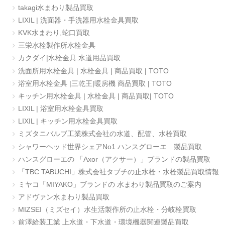
takagi水まわり製品買取
LIXIL | 洗面器・手洗器用水栓金具買取
KVK水まわり,蛇口買取
三栄水栓製作所水栓金具
カクダイ|水栓金具.水道用品買取
洗面所用水栓金具 | 水栓金具 | 商品買取 | TOTO
浴室用水栓金具 |三乾王|暖房機 商品買取 | TOTO
キッチン用水栓金具 | 水栓金具 | 商品買取| TOTO
LIXIL | 浴室用水栓金具買取
LIXIL | キッチン用水栓金具買取
ミズタニバルブ工業株式会社の水道、配管、水栓買取
シャワーヘッド世界シェアNo1 ハンスグローエ 製品買取
ハンスグローエの 「Axor（アクサー）」ブランドの製品買取
「TBC TABUCHI」株式会社タブチの止水栓・水栓製品買取情報
ミヤコ「MIYAKO」ブランドの 水まわり製品買取のご案内
アドヴァン水まわり製品買取
MIZSEI（ミズセイ）水生活製作所の止水栓・分岐栓買取
前澤給装工業 上水道・下水道・環境機器関連製品買取