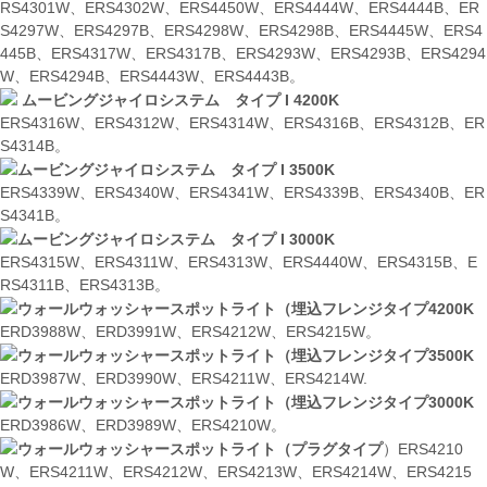
RS4301W、ERS4302W、ERS4450W、ERS4444W、ERS4444B、ER
S4297W、ERS4297B、ERS4298W、ERS4298B、ERS4445W、ERS4
445B、ERS4317W、ERS4317B、ERS4293W、ERS4293B、ERS4294
W、ERS4294B、ERS4443W、ERS4443B。
ムービングジャイロシステム タイプ I 4200K
ERS4316W、ERS4312W、ERS4314W、ERS4316B、ERS4312B、ER
S4314B。
ムービングジャイロシステム タイプ I 3500K
ERS4339W、ERS4340W、ERS4341W、ERS4339B、ERS4340B、ER
S4341B。
ムービングジャイロシステム タイプ I 3000K
ERS4315W、ERS4311W、ERS4313W、ERS4440W、ERS4315B、E
RS4311B、ERS4313B。
ウォールウォッシャースポットライト（埋込フレンジタイプ4200K
ERD3988W、ERD3991W、ERS4212W、ERS4215W。
ウォールウォッシャースポットライト（埋込フレンジタイプ3500K
ERD3987W、ERD3990W、ERS4211W、ERS4214W.
ウォールウォッシャースポットライト（埋込フレンジタイプ3000K
ERD3986W、ERD3989W、ERS4210W。
ウォールウォッシャースポットライト（プラグタイプ
）ERS4210
W、ERS4211W、ERS4212W、ERS4213W、ERS4214W、ERS4215