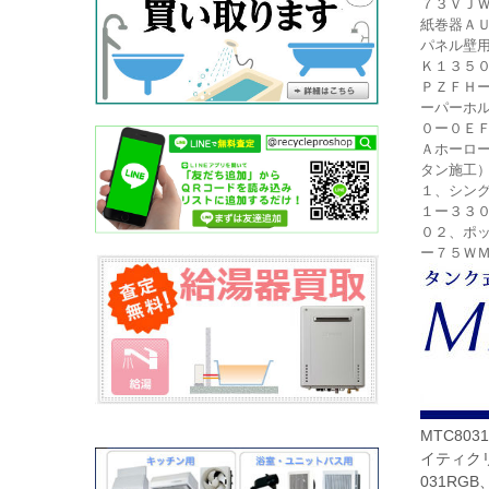
７３ＶＪＷ
紙巻器Ａ
パネル壁用
Ｋ１３５
ＰＺＦＨ
ーパーホ
０ー０ＥＦ
Ａホーロー
タン施工
１、シン
１ー３３
０２、ポ
ー７５Ｗ
MTC80
イティクリ
031RGB