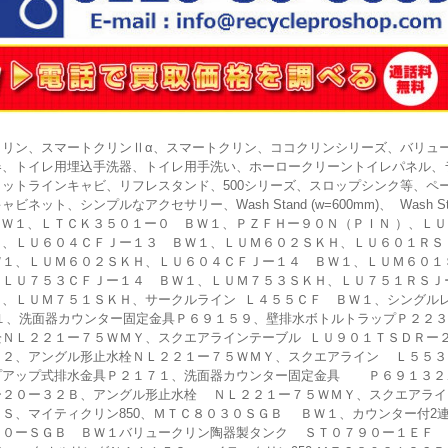
クリン、スマートクリンⅡα、スマートクリン、ココクリンシリーズ、バリュ
器、トイレ用埋込手洗器、トイレ用手洗い、ホーロークリーントイレパネル、
ラットラインキャビ、リフレスタンド、500シリーズ、スロップシンク等、ペ
ビネット、シンプルなアクセサリー、Wash Stand (w=600mm)、 Wash Stand
 ＢＷ１、ＬＴＣＫ３５０１ー０ ＢＷ１、ＰＺＦＨー９０Ｎ（ＰＩＮ ）、Ｌ
１、ＬＵ６０４ＣＦＪー１３ ＢＷ１、ＬＵＭ６０２ＳＫＨ、ＬＵ６０１ＲＳ
Ｗ１、ＬＵＭ６０２ＳＫＨ、ＬＵ６０４ＣＦＪー１４ ＢＷ１、ＬＵＭ６０１
、ＬＵ７５３ＣＦＪー１４ ＢＷ１、ＬＵＭ７５３ＳＫＨ、ＬＵ７５１ＲＳＪ
１、ＬＵＭ７５１ＳＫＨ、サークルライン Ｌ４５５ＣＦ ＢＷ１、シングル
１、洗面器カウンター固定金具Ｐ６９１５９、壁排水ボトルトラップＰ２２３
栓ＮＬ２２１ー７５ＷＭＹ、スクエアラインテーブル ＬＵ９０１ＴＳＤＲー
３２、アングル形止水栓ＮＬ２２１ー７５ＷＭＹ、スクエアライン Ｌ５５３
プアップ式排水金具Ｐ２１７１、洗面器カウンター固定金具 Ｐ６９１３２
ー２０ー３２Ｂ、アングル形止水栓 ＮＬ２２１ー７５ＷＭＹ、スクエアラ
ＣＳ、マイティクリン850、ＭＴＣ８０３０ＳＧＢ ＢＷ１、カウンター
４０ーＳＧＢ ＢＷ１バリュークリン陶器製タンク ＳＴ０７９０ー１ＥＦ 