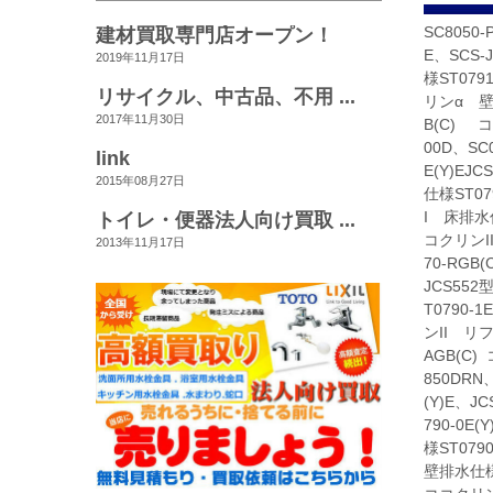
建材買取専門店オープン！
SC8050
E、SCS-
2019年11月17日
様ST079
リサイクル、中古品、不用 ...
リンα 壁排
2017年11月30日
B(C) コ
00D、SC
link
E(Y)EJ
2015年08月27日
仕様ST07
トイレ・便器法人向け買取 ...
I 床排水仕
コクリンII
2013年11月17日
70-RGB
JCS552
T0790-
ンII リフ
AGB(C)
850DRN
(Y)E、J
790-0E
様ST079
壁排水仕様S