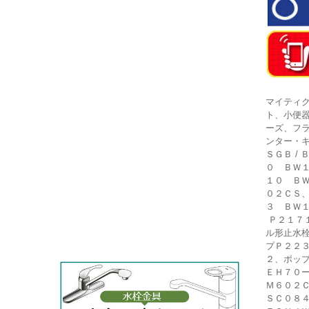
マイティ
ト、小便
ーズ、フ
ンター・キャ
ＳＧＢ /
０ ＢＷ
１０ Ｂ
０２ＣＳ
３ ＢＷ
Ｐ２１７
ル形止水
プＰ２２
２、ポッ
ＥＨ７０
Ｍ６０２
ＳＣ０８