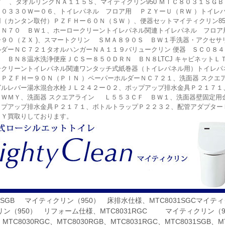
 、タオルリングＮＡ１１５Ｓ、マイティクリン950 ＭＴＣ８０３１ＳＧ
Ｕ０３３０Ｗー０６、トイレパネル フロア用 ＰＺＹーＵ（ＲＷ ）トイレパ
（カンタン取付）ＰＺＦＨー６０Ｎ（ＳＷ ）、便器セットマイティクリン8
０Ｎ７０ ＢＷ１、ホーロークリーントイレパネル関連トイレパネル フロ
ー９０（ＺＸ )、スマートクリン ＳＭＡ８９０Ｓ ＢＷ１手洗器・アクセサ
ルダーＮＣ７２１タオルハンガーＮＡ１１９バリュークリン 便器 ＳＣ０８
 ＢＮ８温水洗浄便座ＪＣＳー８５０ＤＲＮ ＢＮ８LTCJ キャビネット
クリーントイレパネル関連ワンタッチ式紙巻器（トイレパネル用）トイレパネ
）ＰＺＦＨー９０Ｎ（ＰＩＮ ）ペーパーホルダーＮＣ７２１、洗面器 スクエ
グルレバー湯水混合水栓ＪＬ２４２ー０２、ポップアップ排水金具Ｐ２１７１
０ＷＭＹ、洗面器 スクエアライン Ｌ５５３ＣＦ ＢＷ１、洗面器壁固定用
ップアップ排水金具Ｐ２１７１、ボトルトラップＰ２２３２、配管アダプター
ＭＹ買取りしております。
31SGB マイティクリン（950） 床排水仕様、MTC8031SGCマイテ
ン（950） リフォーム仕様、MTC8031RGC マイティクリン（95
、MTC8030RGC、MTC8030RGB、MTC8031RGC、MTC8031SGB