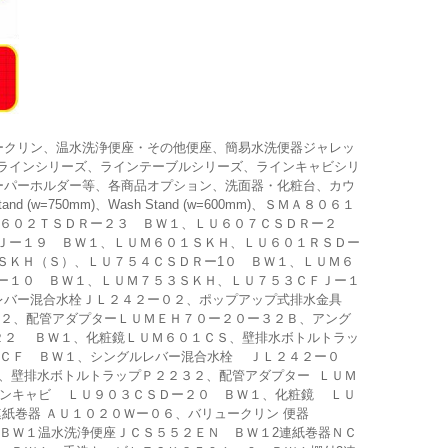
ークリン、温水洗浄便座・その他便座、簡易水洗便器ジャレッ
ラインシリーズ、ラインテーブルシリーズ、ラインキャビシリ
ーパーホルダー等、各商品オプション、洗面器・化粧台、カウ
 (w=750mm)、Wash Stand (w=600mm)、ＳＭＡ８０６１
Ｕ６０２ＴＳＤＲー２３ ＢＷ１、ＬＵ６０７ＣＳＤＲー２
Ｊー１９ ＢＷ１、ＬＵＭ６０１ＳＫＨ、ＬＵ６０１ＲＳＤー
ＳＫＨ（Ｓ）、ＬＵ７５４ＣＳＤＲー1０ ＢＷ１、ＬＵＭ６
ー１０ ＢＷ１、ＬＵＭ７５３ＳＫＨ、ＬＵ７５３ＣＦＪー１
レバー混合水栓ＪＬ２４２ー０２、ポップアップ式排水金具
２、配管アダプターＬＵＭＥＨ７０ー２０ー３２Ｂ、アング
２２ ＢＷ１、化粧鏡ＬＵＭ６０１ＣＳ、壁排水ボトルトラッ
ＣＦ ＢＷ１、シングルレバー混合水栓 ＪＬ２４２ー０
、壁排水ボトルトラップＰ２２３２、配管アダプター ＬＵＭ
インキャビ ＬＵ９０３ＣＳＤー２０ ＢＷ１、化粧鏡 ＬＵ
付2連紙巻器 ＡＵ１０２０Ｗー０６、バリュークリン 便器
ＢＷ１温水洗浄便座ＪＣＳ５５２ＥＮ ＢＷ１2連紙巻器ＮＣ