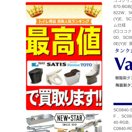
ココクリンI
870-BG
822W、S
(Y)E、S
ム仕様 ST
(C)ココク
0D、SC0
0E(Y)
SC0840-
F 、SC08
40-RGB、
C0840-