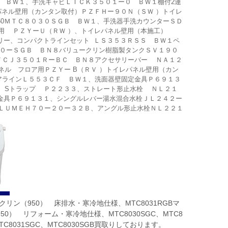
Ｂ ＢＷ１、手洗キャビＬＴＣＫ３５０１ー０ ＢＷ１棚付2連
ネル壁用（カンタン取付）ＰＺＦＨー９０Ｎ（ＳＷ ）トイレ
50ＭＴＣ８０３０ＳＧＢ ＢＷ１、手洗器手洗カウンターＳＤ
ア用 ＰＺＹーＵ（ＲＷ ）、トイレパネル壁用（本施工）
リー、コンパクトラインセット ＬＳ３５３ＲＳＳ ＢＷ１ペ
４０ーＳＧＢ ＢＮ８バリュークリン樹脂製タンクＳＶ１９０
ＬＴＣＪ３５０１ＲーＢＣ ＢＮ８アクセサリーバー ＮＡ１２
ル フロア用ＰＺＹー B（ＲＶ ）トイレパネル壁用（カン
アラインＬ５５３ＣＦ ＢＷ１、洗面器壁固定金具Ｐ６９１３
、Sトラップ Ｐ２２３３、ストレート形止水栓 ＮＬ２１
金具Ｐ６９１３１、シングルレバー湯水混合水栓ＪＬ２４２ー
ＬＵＭＥＨ７０ー２０ー３２Ｂ、アングル形止水栓ＮＬ２２１
ィクリン（950） 床排水・寒冷地仕様、MTC8031RGBマ
0） リフォーム・寒冷地仕様、MTC8030SGC、MTC8
、MTC8031SGC、MTC8030SGB買取りしております。