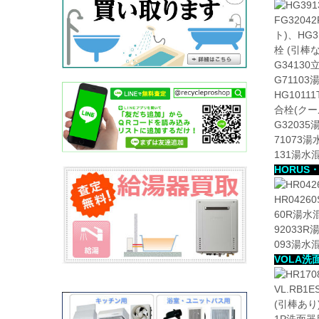
FG320
ト)、HG
栓 (引棒
G3413
G7110
HG101
合栓(クー
G3203
71073
131湯水
HORU
HR042
60R湯水
92033
093湯
VOLA
VL.RB
(引棒あり