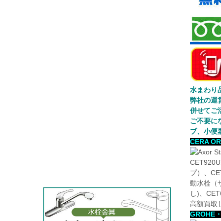
水まわり
弊社の運
併せてご
ご不要に
ブ、小便
CERA 
CET92
プ）、CE
動水栓（サ
し)、CE
高額買取
GROHE