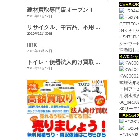
CERA 
建材買取専門店オープン！
2019年11月17日
CET77
リサイクル、中古品、不用 ...
34シャワ
2017年11月30日
L.5471
シャワー用
link
額買取し
2015年08月27日
KWCシ
トイレ・便器法人向け買取 ...
2013年11月17日
KW6000
式埋込形湯
ー用アーム
用湯水混合
80_set
80サー
HANSG
HG157