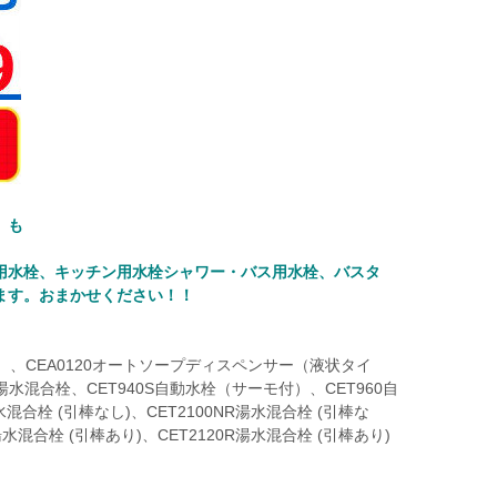
」も
用水栓、キッチン用水栓シャワー・バス用水栓、バスタ
ます。おまかせください！！
水栓）、CEA0120オートソープディスペンサー（液状タイ
湯水混合栓、CET940S自動水栓（サーモ付）、CET960自
混合栓 (引棒なし)、CET2100NR湯水混合栓 (引棒な
湯水混合栓 (引棒あり)、CET2120R湯水混合栓 (引棒あり)