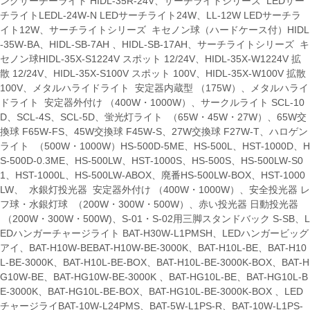
ングサーチーライト HIDL-35R-24V、サーチライトシリーズ LEDサー
チライトLEDL-24W-N LEDサーチライト24W、LL-12W LEDサーチラ
イト12W、サーチライトシリーズ キセノン球（ハードケース付）HIDL
-35W-BA、HIDL-SB-7AH 、HIDL-SB-17AH、サーチライトシリーズ キ
セノン球HIDL-35X-S1224V スポット 12/24V、HIDL-35X-W1224V 拡
散 12/24V、HIDL-35X-S100V スポット 100V、HIDL-35X-W100V 拡散
100V、メタルハライドライト 安定器内蔵型 （175W）、メタルハライ
ドライト 安定器外付け （400W・1000W）、サークルライト SCL-10
D、SCL-4S、SCL-5D、蛍光灯ライト （65W・45W・27W）、65W交
換球 F65W-FS、45W交換球 F45W-S、27W交換球 F27W-T、ハロゲン
ライト （500W・1000W）HS-500D-5ME、HS-500L、HST-1000D、H
S-500D-0.3ME、HS-500LW、HST-1000S、HS-500S、HS-500LW-S0
1、HST-1000L、HS-500LW-ABOX、廃番HS-500LW-BOX、HST-1000
LW、 水銀灯投光器 安定器外付け （400W・1000W）、安全投光器 レ
フ球・水銀灯球 （200W・300W・500W）、赤い投光器 日動投光器
（200W・300W・500W)、S-01・S-02用三脚スタンドバック S-SB、L
EDハンガーチャージライト BAT-H30W-L1PMSH、LEDハンガービッグ
アイ、BAT-H10W-BEBAT-H10W-BE-3000K、BAT-H10L-BE、BAT-H10
L-BE-3000K、BAT-H10L-BE-BOX、BAT-H10L-BE-3000K-BOX、BAT-H
G10W-BE、BAT-HG10W-BE-3000K 、BAT-HG10L-BE、BAT-HG10L-B
E-3000K、BAT-HG10L-BE-BOX、BAT-HG10L-BE-3000K-BOX 、LED
チャージライBAT-10W-L24PMS、BAT-5W-L1PS-R、BAT-10W-L1PS-