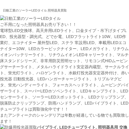
日動工業のソーラーLEDタイル.照明器具買取
ご不用になった照明器具お売り下さい！！
電球型LED交換球、高天井用LEDライト、口金タイプ・吊下げタイプL
ED、投光器型・調光式、どでか電、LEDフラットライト10W、LED作
業灯、エコナイター 屋外型LED、ステラ 常設用LED、車載用LEDエコ
ナイター10W、LEDカラービックナイター、LEDメガライト、リチウム
イオンバッテリーライト、リチウムイオンLEDキャリーライト、マルチ
床スタンドシリーズ、非常用防災照明セット、リモコン式HIDムービン
グサーチーライト、メタルハライドライト安定器内蔵型、サークルライ
ト、蛍光灯ライト、ハロゲンライト、水銀灯投光器安定器外付け、赤い
投光器 日動投光器、LEDハンガーチャージライト、トリプルマグピ
タ、蛍光ハンディーライト、フォーカスヘッドライト、ムービングバイ
ザーライト、スーパーLEDホソペンライト、LEDキャンプライト、LED
センサーライト、ソーラーLEDスポットライト、LEDクリップランプ、
脱落防止クリップランプ、防雨ハンドランプ、LEDパイプライト、LED
チューブライトは買取強化中です！！
またアンティークのシャンデリアは年数が経過している物でも買取致し
ます！
パイプライ. LEDチューブライト. 照明器具用 交換