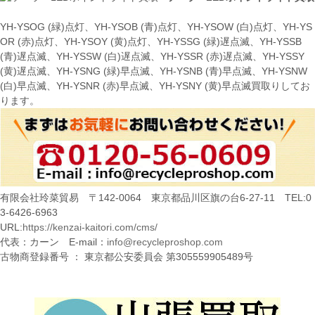
YH-YSOG (緑)点灯、YH-YSOB (青)点灯、YH-YSOW (白)点灯、YH-YS
OR (赤)点灯、YH-YSOY (黄)点灯、YH-YSSG (緑)遅点滅、YH-YSSB
(青)遅点滅、YH-YSSW (白)遅点滅、YH-YSSR (赤)遅点滅、YH-YSSY
(黄)遅点滅、YH-YSNG (緑)早点滅、YH-YSNB (青)早点滅、YH-YSNW
(白)早点滅、YH-YSNR (赤)早点滅、YH-YSNY (黄)早点滅買取りしてお
ります。
有限会社玲菜貿易 〒142-0064 東京都品川区旗の台6-27-11 TEL:0
3-6426-6963
URL:
https://kenzai-kaitori.com/cms/
代表：カーン E-mail：
info@recycleproshop.com
古物商登録番号 ： 東京都公安委員会 第305559905489号