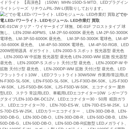
イドライト 【高演色】（150W）MHN-150D-S-MTD、LEDプラグイン
ライトシリーズ リチウムPIL-3W-LI買取りしております。
どでか
電.LEDパワーライト. LEDモジュール. LED作業灯 買取
DE-01CW クリア・ワイヤータイプ 球無、DE-01F フロストタイプ 球
無し、 LEN-20W-40PMS、LM-2P-50-6000K 昼光色 LM-2P-50-3000K
電球色、LM-3P-50-6000K 昼光色、 LM-3P-50-3000K 電球色、LM-4P
-50-6000K 昼光色、 LM-4P-50-3000K 電球色、 LM-4P-50-RGB、LED
200W照明器具 ギガライト、LEN-200D-S スポット 投光器型 昼光色
、LEN-200D-W 中拡散 投光器型 昼光色 LEN-200D-WM 拡散 投光器型
昼光色 、LEN-200DP-S スポット 天付け型 昼光色 、LEN-200DP-W 中
拡散 天付け型 昼光色 、LEN-200DP-WM 拡散 天付け型 昼光色、LED
フラットライト10W 、LEDフラットライト30W/50W 作業用/常設用LE
N-F30D-SL-50K、LEN-F50D-SL-50K、LJS-F30D-BK-50K、LJS-F30D
-W-50K、LJS-F50D-BK-50K、LJS-F50D-W-50K、エコナイター 屋外
型LED、ステラ 常設用LED、車載用LEDエコナイター10W シガープラ
グタイプLEN-10D-BK-DC12V、LEDエコナイター30・50用 眩防ガラ
ス、LEDエコナイター70 、LEN-70D-ES-W、LEN-70D-ES-W-25K、LJ
S-70D-ES-W-25K、LEDカラーエコナイター 、LEN-30D-DB-B、LEN-
30D-DB-G、LEN-30D-DB-O、LEN-30D-DB-R、LEN-50D-DB-B、LEN-
50D-DB-G、LEN-50D-DB-O、LEN-50D-DB-R拡散型 LEDメガライト、