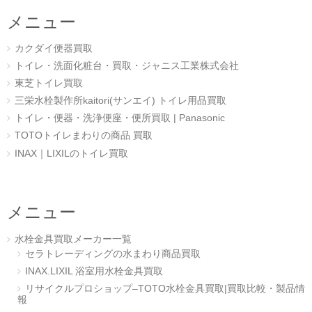
メニュー
カクダイ便器買取
トイレ・洗面化粧台・買取・ジャニス工業株式会社
東芝トイレ買取
三栄水栓製作所kaitori(サンエイ) トイレ用品買取
トイレ・便器・洗浄便座・便所買取 | Panasonic
TOTOトイレまわりの商品 買取
INAX｜LIXILのトイレ買取
メニュー
水栓金具買取メーカー一覧
セラトレーディングの水まわり商品買取
INAX.LIXIL 浴室用水栓金具買取
リサイクルプロショップ–TOTO水栓金具買取|買取比較・製品情
報