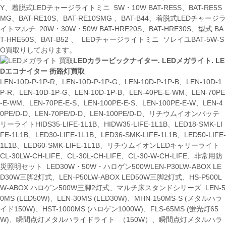
Y、着脱式LEDチャージライトミニ 5W・10W BAT-RE5S、BAT-RE5S
MG、BAT-RE10S、BAT-RE10SMG 、BAT-B44、着脱式LEDチャージラ
イトマルチ 20W・30W・50W BAT-HRE20S、BAT-HRE30S、型式 BA
T-HRE50S、BAT-B52 、 LEDチャージライトミニ ソレイユBAT-5W-S
O買取りしております。
LEDカラービックナイター. LEDメガライト. LE
Dエコナイター 街路灯買取
LEN-10D-P-1P-R、LEN-10D-P-1P-G、LEN-10D-P-1P-B、LEN-10D-1
P-R、LEN-10D-1P-G、LEN-10D-1P-B、LEN-40PE-E-WM、LEN-70PE
-E-WM、LEN-70PE-E-S、LEN-100PE-E-S、LEN-100PE-E-W、LEN-4
0PE/D-D、LEN-70PE/D-D、LEN-100PE/D-D、リチウムイオンバッテ
リーライトHIDS35-LIFE-1L1B、HIDW35-LIFE-1L1B、LED18-SMK-LI
FE-1L1B、LED30-LIFE-1L1B、LED36-SMK-LIFE-1L1B、LED50-LIFE-
1L1B、LED60-SMK-LIFE-1L1B、リチウムイオンLEDキャリーライト
CL-30LW-CH-LIFE、CL-30L-CH-LIFE、CL-30-W-CH-LIFE、非常用防
災照明セット LED30W・50W・ハロゲン500WLEN-P30LW-ABOX LE
D30W三脚2灯式、LEN-P50LW-ABOX LED50W三脚2灯式、HS-P500L
W-ABOX ハロゲン500W三脚2灯式、マルチ床スタンドシリーズ LEN-5
0MS (LED50W)、LEN-30MS (LED30W)、MHN-150MS-S (メタルハラ
イド150W)、HST-1000MS (ハロゲン1000W)、FLS-65MS (蛍光灯65
W)、瞬間点灯メタルハライドライト （150W）、瞬間点灯メタルハラ