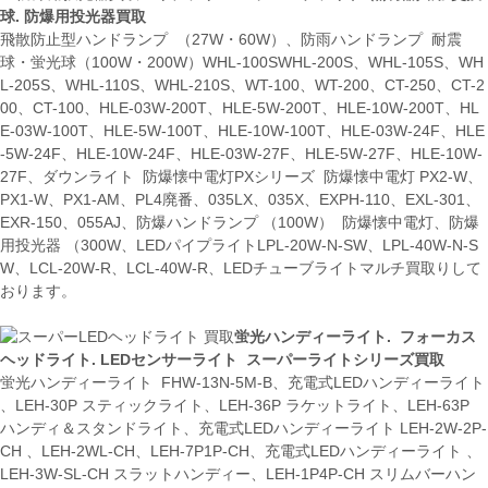
球. 防爆用投光器買取
飛散防止型ハンドランプ （27W・60W）、防雨ハンドランプ 耐震
球・蛍光球（100W・200W）WHL-100SWHL-200S、WHL-105S、WH
L-205S、WHL-110S、WHL-210S、WT-100、WT-200、CT-250、CT-2
00、CT-100、HLE-03W-200T、HLE-5W-200T、HLE-10W-200T、HL
E-03W-100T、HLE-5W-100T、HLE-10W-100T、HLE-03W-24F、HLE
-5W-24F、HLE-10W-24F、HLE-03W-27F、HLE-5W-27F、HLE-10W-
27F、ダウンライト 防爆懐中電灯PXシリーズ 防爆懐中電灯 PX2-W、
PX1-W、PX1-AM、PL4廃番、035LX、035X、EXPH-110、EXL-301、
EXR-150、055AJ、防爆ハンドランプ （100W） 防爆懐中電灯、防爆
用投光器 （300W、LEDパイプライトLPL-20W-N-SW、LPL-40W-N-S
W、LCL-20W-R、LCL-40W-R、LEDチューブライトマルチ買取りして
おります。
蛍光ハンディーライト. フォーカス
ヘッドライト. LEDセンサーライト スーパーライトシリーズ買取
蛍光ハンディーライト FHW-13N-5M-B、充電式LEDハンディーライト
、LEH-30P スティックライト、LEH-36P ラケットライト、LEH-63P
ハンディ＆スタンドライト、充電式LEDハンディーライト LEH-2W-2P-
CH 、LEH-2WL-CH、LEH-7P1P-CH、充電式LEDハンディーライト 、
LEH-3W-SL-CH スラットハンディー、LEH-1P4P-CH スリムバーハン