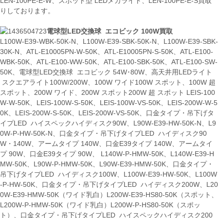
LEN-100PE-E-W、スポット型 LEDメガライト、LEN-100PE-E-S買取
りしております。
電球型LED交換球 エコビック 100W買取
L100W-E39-WBK-50K-N、L100W-E39-SBK-50K-N、L100W-E39-SBK-
30K-N、ATL-E10005PN-W-50K、ATL-E10005PN-S-50K、ATL-E100-
WBK-50K、ATL-E100-WW-50K、ATL-E100-SBK-50K、ATL-E100-SW-
50K、電球型LED交換球 エコビック 54W･80W、高天井用LEDライト
スクエアライト100W/200W、100W ワイド100W スポット、100W 超
スポット、200W ワイド、200W スポット200W 超 スポット LEIS-100
W-W-50K、LEIS-100W-S-50K、LEIS-100W-VS-50K、LEIS-200W-W-5
0K、LEIS-200W-S-50K、LEIS-200W-VS-50K、口金タイプ・吊下げタ
イプLED ハイスペックハイディスク90W、L90W-E39-HW-50K-N、L9
0W-P-HW-50K-N、口金タイプ・吊下げタイプLED ハイディスク90
W・140W、アームタイプ 140W、口金E39タイプ 140W、アームタイ
プ 90W、口金E39タイプ 90W、 L140W-P-HMW-50K、L140W-E39-H
MW-50K、L90W-P-HMW-50K、L90W-E39-HMW-50K、口金タイプ・
吊下げタイプLED ハイディスク100W、L100W-E39-HW-50K、L100W
-P-HW-50K、口金タイプ・吊下げタイプLED ハイディスク200W、L20
0W-E39-HMW-50K（ワイド乳白）L200W-E39-HS80-50K（スポット、
L200W-P-HMW-50K（ワイド乳白）L200W-P-HS80-50K（スポッ
ト）、口金タイプ・吊下げタイプLED ハイスペックハイディスク200