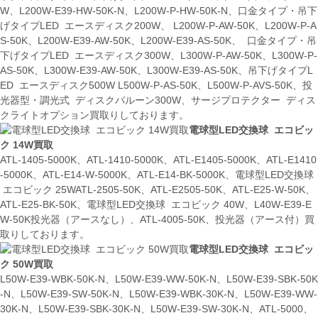
W、L200W-E39-HW-50K-N、L200W-P-HW-50K-N、口金タイプ・吊下
げタイプLED エースディスク200W、 L200W-P-AW-50K、L200W-P-A
S-50K、L200W-E39-AW-50K、L200W-E39-AS-50K、 口金タイプ・吊
下げタイプLED エースディスク300W、L300W-P-AW-50K、L300W-P-
AS-50K、L300W-E39-AW-50K、L300W-E39-AS-50K、吊下げタイプL
ED エースディスク500W L500W-P-AS-50K、L500W-P-AVS-50K、投
光器型・調光式 ディスクバルーン300W、サージプロテクター ディス
クライトオプション買取りしております。
電球型LED交換球 エコビッ
ク 14W買取
ATL-1405-5000K、ATL-1410-5000K、ATL-E1405-5000K、ATL-E1410
-5000K、ATL-E14-W-5000K、ATL-E14-BK-5000K、電球型LED交換球
エコビック 25WATL-2505-50K、ATL-E2505-50K、ATL-E25-W-50K、
ATL-E25-BK-50K、電球型LED交換球 エコビック 40W、L40W-E39-E
W-50K投光器（アースなし）、ATL-4005-50K、投光器（アース付）買
取りしております。
電球型LED交換球 エコビッ
ク 50W買取
L50W-E39-WBK-50K-N、L50W-E39-WW-50K-N、L50W-E39-SBK-50K
-N、L50W-E39-SW-50K-N、L50W-E39-WBK-30K-N、L50W-E39-WW-
30K-N、L50W-E39-SBK-30K-N、L50W-E39-SW-30K-N、ATL-5000、