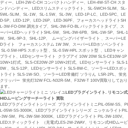
ディー、LEH-2W-C-CH コンパクトハンディー、LEH-4W-ST-CH スタ
ンドハンディー、LEDスリムスティックライト、SL-5WCH-SLIM、SL-
5WL-SLIM、SL-1W、SL-1.5W、SL-3W、LED-1P-LC、LED-5PC、LE
D-5P、LED-12P、LED-26P、LED-36PF、フォーカスヘッドライトSH
L-3W-FO-DIM 調光タイプ、SHL-3W-FO-BL バックライトタイプ、ス
ーパーLEDヘッドライトSHL-5W、SHL-3W-6PB、SHL-1W-SP、SHL-1
W、SHL-9P-3、SHL-12P、 ムービングバイザーライト 、スーパーLE
Dライト フォーカスシステム 1W 3W、スーパーLEDホソペンライト
SL-0.5W-HPS スポット型 、SL-0.5W-HPL スポット型 、LEDキャン
プライト、LEDセンサーライト クラブアイ 10W 20W SLS-CE10W-1P
10W×1灯式、SLS-CE20W-2P 10W×2灯式、LEDセンサーライト SLS-1
0W 、SLS-12P、LEDセンサーライト SLS-8W-C、ソーラーLEDスポッ
トライト SLS-1W-SO、ソーラーLED常備灯 ソラりん LSR-2PL、蛍光
クリッパー 蛍光灯32W FCL-N32R-5M、F32W-T 100V買取りしており
ます。
LEDプラグインライト. リモコン式
HIDムービングサーチーライト 買取
LEDプラグインライトシリーズ プラグインライトミニPIL-05W-SS、PI
L-05W-SS-3000K、LEDプラグインライトシリーズ ニッケルライトPIL
-3W-SM、PIL-3W-SM-3000K、LEDプラグインライト PIL-3W-100V、
LEDスティックライト （充電式LES-2W-2WAY、リモコン式HIDムービ