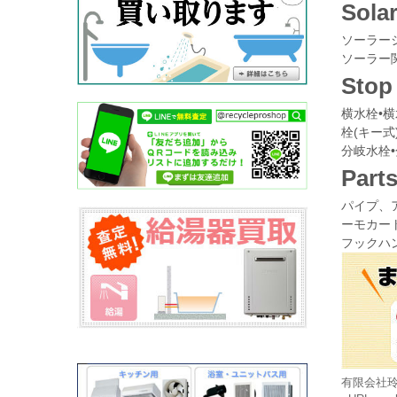
Sol
ソーラー
ソーラー
Sto
横水栓•横
栓(キー式
分岐水栓
Par
パイプ、ア
ーモカー
フックハン
有限会社玲菜