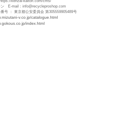
https://kenzai-kaitori.com/cms/
 E-mail：
info@recycleproshop.com
号 ： 東京都公安委員会 第305559905489号
.mizutani-v.co.jp/catalogue.html
w.gokous.co.jp/index.html