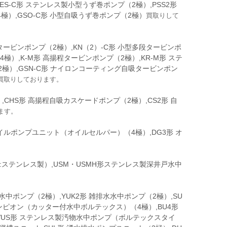
ES-C形 ステンレス製小型うず巻ポンプ（2極）,PSS2形
極）,GSO-C形 小型自吸うず巻ポンプ（2極）
買取りして
タービンポンプ（2極）,KN（2）-C形 小型多段タービンポ
）,K-M形 高揚程タービンポンプ（2極）,KR-M形 ステ
2極）,GSN-C形 ナイロンコーティング自吸タービンポン
買取りしております。
,CHS形 高揚程自吸カスケードポンプ（2極）,CS2形 自
ます。
オイルポンプユニット（オイルセルパー）（4極）,DG3形 オ
:ステンレス製）,USM・USMH形ステンレス製深井戸水中
中ポンプ（2極）,YUK2形 雑排水水中ポンプ（2極）,SU
チャンピオン（カッター付水中ボルテックス）（4極）,BU4形
,VUS形 ステンレス製汚物水中ポンプ（ボルテックスタイ