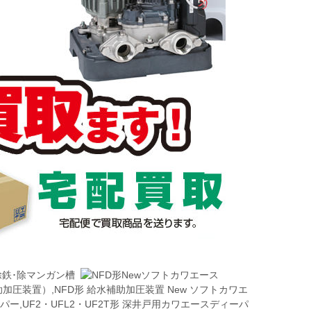
補助加圧装置）,NFD形 給水補助加圧装置 New ソフトカワエ
パー,UF2・UFL2・UF2T形 深井戸用カワエースディーパ