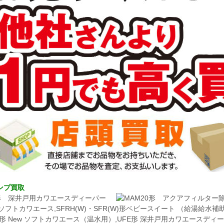
ンプ買取
形 ソフトカワエース,SFRH(W)・SFR(W)形ベビースイート （給湯給水
H形 New ソフトカワエース（温水用）,UFE形 深井戸用カワエースディー