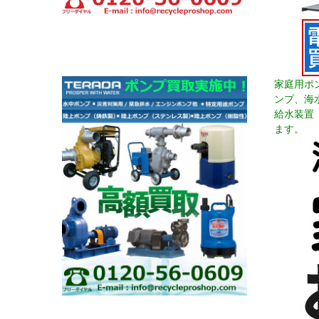
家庭用ポ
ンプ、海
給水装置
ます。