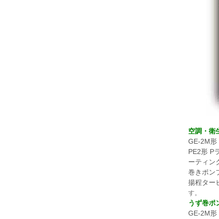
空調・衛
GE-2M
PE2形 
ーティング
巻きポンプ
揚程タービ
す。
うず巻ポ
GE-2M