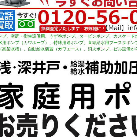
ンプ、空調・衛生設備用、うず巻ポンプ、タービンポンプ、カスケード
水用ポンプ（カワホープ）、特殊用途ポンプ、直結給水用ブースタポン
（高架水槽）、自動給水装置（カワエース）、消火ポンプ、ビル設備から家