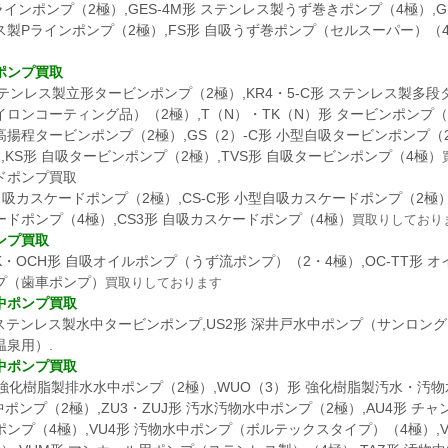
Pラインポンプ（2極）,GES-4M形 ステンレス製うず巻きポンプ（4極）,G
製Pラインポンプ（2極）,FS形 自吸うず巻ポンプ（セルスーパー）（4
。
ポンプ買取
ステンレス製立形タービンポンプ（2極）,KR4・5-C形 ステンレス製多段
ロンコーティング品）（2極）,T（N）・TK（N）形 タービンポンプ（4極
揚程タービンポンプ（2極）,GS（2）-C形 小型自吸タービンポンプ（
,KS形 自吸タービンポンプ（2極）,TVS形 自吸タービンポンプ（4極）
ドポンプ買取
 自吸カスケードポンプ（2極）,CS-C形 小型自吸カスケードポンプ（2極）
ドポンプ（4極）,CS3形 自吸カスケードポンプ（4極）
買取りしており
ンプ買取
K・OCH形 自吸オイルポンプ（うず流ポンプ）（2・4極）,OC-TT形 
プ（歯車ポンプ）
買取りしております
中ポンプ買取
 ステンレス製水中タービンポンプ,US2形 深井戸水中ポンプ（サンロング
温泉用）.
中ポンプ買取
 強化樹脂製排水水中ポンプ（2極）,WUO（3）形 強化樹脂製汚水・汚物水
中ポンプ（2極）,ZU3・ZUJ形 汚水汚物水中ポンプ（2極）,AU4形 
ポンプ（4極）,VU4形 汚物水中ポンプ（ボルテックスタイプ）（4極）