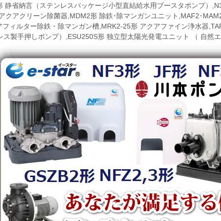
2形 静省納言（ステンレスパッケージ小型直結給水用ブースタポンプ）,N3
)形 アクアクリーン除菌器,MDM2形 除鉄･除マンガンユニット,MAF2･M
アフィルター除鉄・除マンガン槽,MRK2-25形 アクアファイン浄水器,TA
ス製手押しポンプ）,ESU250S形 独立型太陽光発電ユニット （ 自然