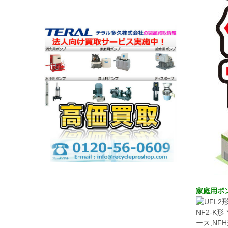
家庭用ポ
NF2-K
ース,NF