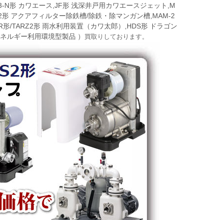
-N形 カワエース,JF形 浅深井戸用カワエースジェット,M
AM2形 アクアフィルター除鉄槽/除鉄・除マンガン槽,MAM-2
R形/TARZ2形 雨水利用装置（カワ太郎）,HDS形 ドラゴン
エネルギー利用環境型製品 ）
買取りしております。