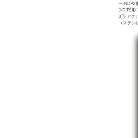
ー,NDP
J-D(R
0形 アク
（ステンレ