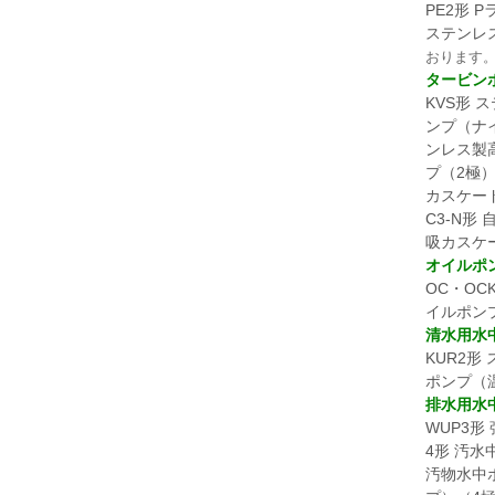
PE2形 
ステンレス
おります
タービン
KVS形 
ンプ（ナイ
ンレス製高
プ（2極）
カスケー
C3-N形
吸カスケー
オイルポ
OC・OC
イルポン
清水用水
KUR2形
ポンプ（
排水用水
WUP3形
4形 汚水
汚物水中