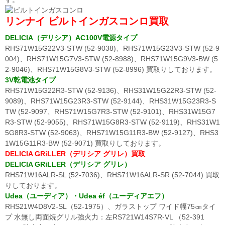
リンナイ ビルトインガスコンロ買取
DELICIA（デリシア）AC100V電源タイプ
RHS71W15G22V3-STW (52-9038)、RHS71W15G23V3-STW (52-9
004)、RHS71W15G7V3-STW (52-8988)、RHS71W15G9V3-BW (5
2-9046)、RHS71W15G8V3-STW (52-8996) 買取りしております。
3V乾電池タイプ
RHS71W15G22R3-STW (52-9136)、RHS31W15G22R3-STW (52-
9089)、RHS71W15G23R3-STW (52-9144)、RHS31W15G23R3-S
TW (52-9097、RHS71W15G7R3-STW (52-9101)、RHS31W15G7
R3-STW (52-9055)、RHS71W15G8R3-STW (52-9119)、RHS31W1
5G8R3-STW (52-9063)、RHS71W15G11R3-BW (52-9127)、RHS3
1W15G11R3-BW (52-9071) 買取りしております。
DELICIA GRiLLER（デリシア グリレ）買取
DELICIA GRiLLER（デリシア グリレ）
RHS71W16ALR-SL (52-7036)、RHS71W16ALR-SR (52-7044) 買取
りしております。
Udea（ユーディア）・Udea éf（ユーディアエフ）
RHS21W4D8V2-SL（52-1975）、ガラストップ ワイド幅75㎝タイ
プ 水無し両面焼グリル強火力：左RS721W14S7R-VL （52-391