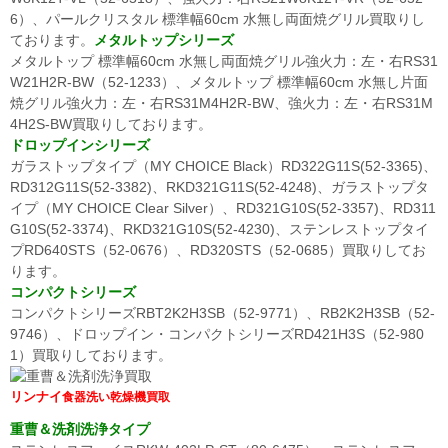
6）、パールクリスタル 標準幅60cm 水無し両面焼グリル買取りし
ております。
メタルトップシリーズ
メタルトップ 標準幅60cm 水無し両面焼グリル強火力：左・右RS31
W21H2R-BW（52-1233）、メタルトップ 標準幅60cm 水無し片面
焼グリル強火力：左・右RS31M4H2R-BW、強火力：左・右RS31M
4H2S-BW買取りしております。
ドロップインシリーズ
ガラストップタイプ（MY CHOICE Black）RD322G11S(52-3365)、
RD312G11S(52-3382)、RKD321G11S(52-4248)、ガラストップタ
イプ（MY CHOICE Clear Silver）、RD321G10S(52-3357)、RD311
G10S(52-3374)、RKD321G10S(52-4230)、ステンレストップタイ
プRD640STS（52-0676）、RD320STS（52-0685）買取りしてお
ります。
コンパクトシリーズ
コンパクトシリーズRBT2K2H3SB（52-9771）、RB2K2H3SB（52-
9746）、ドロップイン・コンパクトシリーズRD421H3S（52-980
1）買取りしております。
リンナイ
食器洗い乾燥機買取
重曹＆洗剤洗浄タイプ