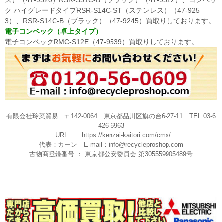
ス）（47-9520）RSR-S51C-B（ブラック）（47-9512）、コンベッ
ク ハイグレードタイプRSR-S14C-ST（ステンレス）（47-925
3）、RSR-S14C-B（ブラック）（47-9245）買取りしております。
電子コンベック（卓上タイプ）
電子コンベックRMC-S12E（47-9539）買取りしております。
有限会社玲菜貿易 〒142-0064 東京都品川区旗の台6-27-11 TEL:03-6
426-6963
URL
https://kenzai-kaitori.com/cms/
代表：カーン E-mail：
info@recycleproshop.com
古物商登録番号 ： 東京都公安委員会 第305559905489号