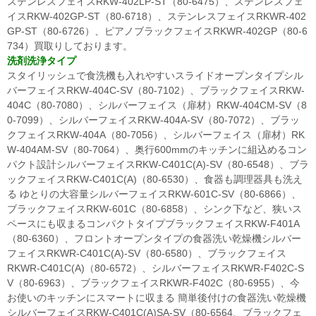
ステンレスフェイスRKW-402LP-ST（80-6475）、ステンレスフェ
イスRKW-402GP-ST（80-6718）、ステンレスフェイスRKWR-402
GP-ST（80-6726）、ピアノブラックフェイスRKWR-402GP（80-6
734）買取りしております。
洗剤洗浄タイプ
スタイリッシュで食洗機も入れやすいスライドオープンタイプシル
バーフェイスRKW-404C-SV（80-7102）、ブラックフェイスRKW-
404C（80-7080）、シルバーフェイス（扉材）RKW-404CM-SV（8
0-7099）、シルバーフェイスRKW-404A-SV（80-7072）、ブラッ
クフェイスRKW-404A（80-7056）、シルバーフェイス（扉材）RK
W-404AM-SV（80-7064）、奥行600mmのキッチンに組込めるコン
パクト設計シルバーフェイスRKW-C401C(A)-SV（80-6548）、ブラ
ックフェイスRKW-C401C(A)（80-6530）、食器も調理器具も洗え
る ゆとりの大容量シルバーフェイスRKW-601C-SV（80-6866）、
ブラックフェイスRKW-601C（80-6858）、シンク下など、狭いス
ペースにも収まるコンパクトタイプブラックフェイスRKW-F401A
（80-6360）、フロントオープンタイプの食器洗い乾燥機シルバー
フェイスRKWR-C401C(A)-SV（80-6580）、ブラックフェイス
RKWR-C401C(A)（80-6572）、シルバーフェイスRKWR-F402C-S
V（80-6963）、ブラックフェイスRKWR-F402C（80-6955）、今
お使いのキッチンにスマートに収まる 簡単後付けの食器洗い乾燥機
シルバーフェイスRKW-C401C(A)SA-SV（80-6564、ブラックフェ