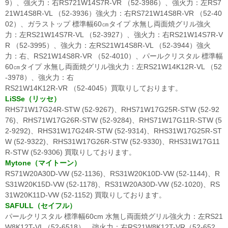
9）、強火力：右RS721W14S7R-VR （52-3986）、強火力：左RS7
21W14S8R-VL （52-3936）強火力：右RS721W14S8R-VR （52-40
02）、ガラストップ 標準幅60㎝タイプ 水無し両面焼グリル強火
力：左RS21W14S7R-VL （52-3927）、強火力：右RS21W14S7R-V
R （52-3995）、強火力：左RS21W14S8R-VL （52-3944）強火
力：右、RS21W14S8R-VR （52-4010）、パールクリスタル 標準幅
60㎝タイプ 水無し両面焼グリル強火力：左RS21W14K12R-VL （52
-3978）、強火力：右
RS21W14K12R-VR （52-4045）買取りしております。
LiSSe（リッセ）
RHS71W17G24R-STW (52-9267)、RHS71W17G25R-STW (52-92
76)、RHS71W17G26R-STW (52-9284)、RHS71W17G11R-STW (5
2-9292)、RHS31W17G24R-STW (52-9314)、RHS31W17G25R-ST
W (52-9322)、RHS31W17G26R-STW (52-9330)、RHS31W17G11
R-STW (52-9306) 買取りしております。
Mytone（マイトーン）
RS71W20A30D-VW (52-1136)、RS31W20K10D-VW (52-1144)、R
S31W20K15D-VW (52-1178)、RS31W20A30D-VW (52-1020)、RS
31W20K11D-VW (52-1152) 買取りしております。
SAFULL（セイフル）
パールクリスタル 標準幅60cm 水無し両面焼グリル強火力：左RS21
W8K12T-VL（52-6518）、強火力：右RS21W8K12T-VR（52-652