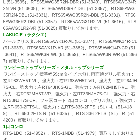
L (51-3595)、RTS65AWG35R2N-DBR (51-3349)、RTS65AWG34R
2N-VR (51-3608)、RTS65AWG36R2-DBL (51-3357)、RTS65AWG
35R2N-DBL (51-3331)、RTS65AWG35R2N-DBL (51-3331)、RTS6
5AWG36R2-DBL (51-3357)、RTS65AWG31R2-VL (51-3616)、RTS
65AWG31R2-VR (51-3625) 買取りしております。
LAKUCIE（ラクシエ）
パールクリスタルRTS65AWK1R-AL (51-3374)、RTS65AWK14R-CL
(51-3633)、RTS65AWK1R-AR (51-3382)、RTS65AWK14R-CR (51
-3641)、RTS65AWK3R-WL (51-3659)、RTS65AWK3R-WR (51-366
7) 買取りしております。
ワンピーストップシリーズ・メタルトップシリーズ
ワンピーストップ 標準幅59cmタイプ 水無し両面焼グリル強火力：
左RT63WH5T-VL、強火力：右RT63WH5T-VR、強火力：左RT64JH
7S-CL、強火力：左RT64JH6S-GL、強火力：左RT62MH5T-VL、強
火力：右RT62MH5T-VR、強火力：左RT33NJH7S-CL、強火力：右
RT33NJH7S-CR、フッ素コート 2口コンロ （グリル無し）強火力：
左RT-650-2FTS-L、強火力：左RTS-336-2FTS（SL）-L（51-418
9）、RT-650-2FTS-R（51-6335）、RTS-336-2FTS（SL）-R（51-
4200）買取りしております。
1口コンロ
RTS-1DC（51-4952）、RTS-1NDB（51-4979）買取りしておりま
す。