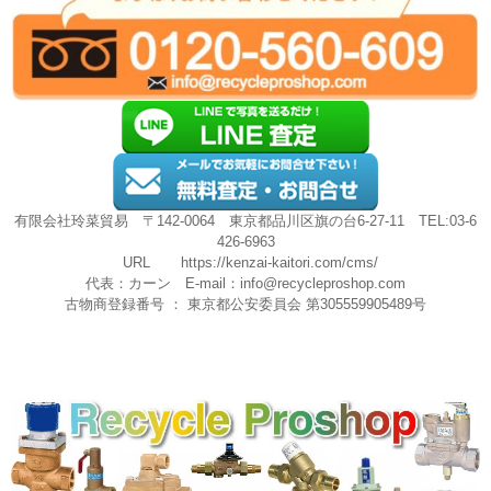
有限会社玲菜貿易 〒142-0064 東京都品川区旗の台6-27-11 TEL:03-6
426-6963
URL
https://kenzai-kaitori.com/cms/
代表：カーン E-mail：
info@recycleproshop.com
古物商登録番号 ： 東京都公安委員会 第305559905489号