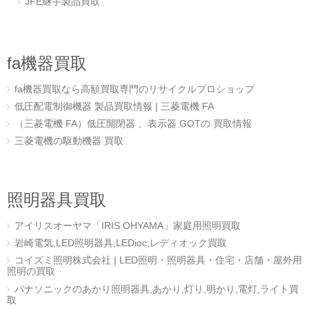
JFE継手製品買取
fa機器買取
fa機器買取なら高額買取専門のリサイクルプロショップ
低圧配電制御機器 製品買取情報 | 三菱電機 FA
（三菱電機 FA）低圧開閉器 、表示器 GOTの 買取情報
三菱電機の駆動機器 買取
照明器具買取
アイリスオーヤマ「IRIS OHYAMA」家庭用照明買取
岩崎電気,LED照明器具,LEDioc,レディオック買取
コイズミ照明株式会社 | LED照明・照明器具・住宅・店舗・屋外用
照明の買取
パナソニックのあかり照明器具,あかり,灯り,明かり,電灯,ライト買
取