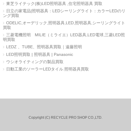
東芝ライテック(株)LED照明器具 ,住宅照明器具 買取
日立の家電品|照明器具：LEDシーリングライト：カラーLEDのリ
ング買取
ODELIC,オーデリック,照明器具,LED,照明器具,シーリングライト
買取
三菱電機照明 MILIE（ミライエ）LED器具,LED電球,三菱LED照
明買取
LEDZ 、TUBE、照明器具買取｜遠藤照明
LED照明買取 | 照明器具 | Panasonic
ウシオライティングの製品買取
日動工業のソーラーLEDタイル.照明器具買取
Copyright (C) RECYCLE PRO SHOP CO.,LTD.