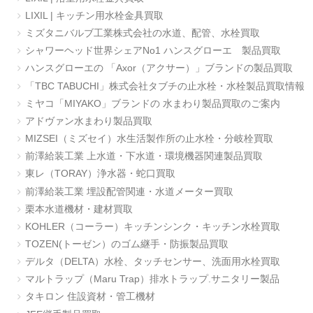
LIXIL | キッチン用水栓金具買取
ミズタニバルブ工業株式会社の水道、配管、水栓買取
シャワーヘッド世界シェアNo1 ハンスグローエ 製品買取
ハンスグローエの 「Axor（アクサー）」ブランドの製品買取
「TBC TABUCHI」株式会社タブチの止水栓・水栓製品買取情報
ミヤコ「MIYAKO」ブランドの 水まわり製品買取のご案内
アドヴァン水まわり製品買取
MIZSEI（ミズセイ）水生活製作所の止水栓・分岐栓買取
前澤給装工業 上水道・下水道・環境機器関連製品買取
東レ（TORAY）浄水器・蛇口買取
前澤給装工業 埋設配管関連・水道メーター買取
栗本水道機材・建材買取
KOHLER（コーラー）キッチンシンク・キッチン水栓買取
TOZEN(トーゼン）のゴム継手・防振製品買取
デルタ（DELTA）水栓、タッチセンサー、洗面用水栓買取
マルトラップ（Maru Trap）排水トラップ.サニタリー製品
タキロン 住設資材・管工機材