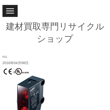
N
a
v
i
建材買取専門リサイクル
g
a
t
ショップ
i
o
n
H1L
2016年04月08日