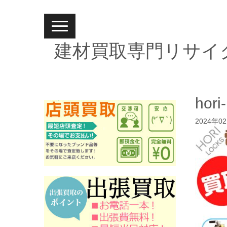
N
a
v
建材買取専門リサイ
i
g
a
t
i
o
n
hori
2024年0