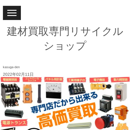
N
a
v
i
建材買取専門リサイクル
g
a
t
ショップ
i
o
n
kasuga-den
2022年02月11日