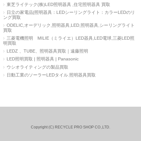
東芝ライテック(株)LED照明器具 ,住宅照明器具 買取
日立の家電品|照明器具：LEDシーリングライト：カラーLEDのリ
ング買取
ODELIC,オーデリック,照明器具,LED,照明器具,シーリングライト
買取
三菱電機照明 MILIE（ミライエ）LED器具,LED電球,三菱LED照
明買取
LEDZ 、TUBE、照明器具買取｜遠藤照明
LED照明買取 | 照明器具 | Panasonic
ウシオライティングの製品買取
日動工業のソーラーLEDタイル.照明器具買取
Copyright (C) RECYCLE PRO SHOP CO.,LTD.