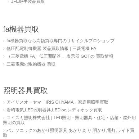
JFE継手製品買取
fa機器買取
fa機器買取なら高額買取専門のリサイクルプロショップ
低圧配電制御機器 製品買取情報 | 三菱電機 FA
（三菱電機 FA）低圧開閉器 、表示器 GOTの 買取情報
三菱電機の駆動機器 買取
照明器具買取
アイリスオーヤマ「IRIS OHYAMA」家庭用照明買取
岩崎電気,LED照明器具,LEDioc,レディオック買取
コイズミ照明株式会社 | LED照明・照明器具・住宅・店舗・屋外用
照明の買取
パナソニックのあかり照明器具,あかり,灯り,明かり,電灯,ライト買
取