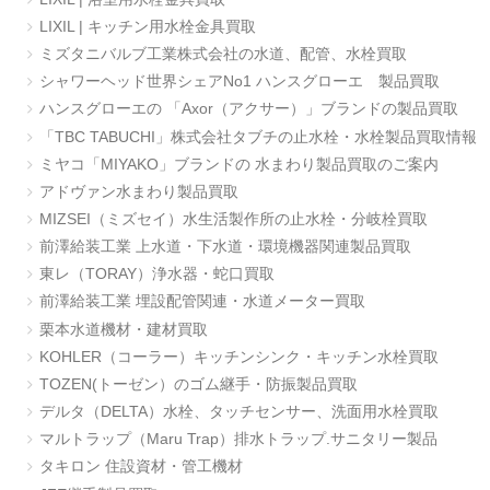
LIXIL | キッチン用水栓金具買取
ミズタニバルブ工業株式会社の水道、配管、水栓買取
シャワーヘッド世界シェアNo1 ハンスグローエ 製品買取
ハンスグローエの 「Axor（アクサー）」ブランドの製品買取
「TBC TABUCHI」株式会社タブチの止水栓・水栓製品買取情報
ミヤコ「MIYAKO」ブランドの 水まわり製品買取のご案内
アドヴァン水まわり製品買取
MIZSEI（ミズセイ）水生活製作所の止水栓・分岐栓買取
前澤給装工業 上水道・下水道・環境機器関連製品買取
東レ（TORAY）浄水器・蛇口買取
前澤給装工業 埋設配管関連・水道メーター買取
栗本水道機材・建材買取
KOHLER（コーラー）キッチンシンク・キッチン水栓買取
TOZEN(トーゼン）のゴム継手・防振製品買取
デルタ（DELTA）水栓、タッチセンサー、洗面用水栓買取
マルトラップ（Maru Trap）排水トラップ.サニタリー製品
タキロン 住設資材・管工機材