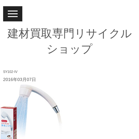
N
a
v
i
建材買取専門リサイクル
g
a
t
ショップ
i
o
n
SY102-IV
2016年03月07日