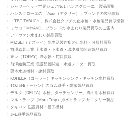
シャワーヘッド世界シェアNo1 ハンスグローエ 製品買取
ハンスグローエの 「Axor（アクサー）」ブランドの製品買取
「TBC TABUCHI」株式会社タブチの止水栓・水栓製品買取情報
ミヤコ「MIYAKO」ブランドの 水まわり製品買取のご案内
アドヴァン水まわり製品買取
MIZSEI（ミズセイ）水生活製作所の止水栓・分岐栓買取
前澤給装工業 上水道・下水道・環境機器関連製品買取
東レ（TORAY）浄水器・蛇口買取
前澤給装工業 埋設配管関連・水道メーター買取
栗本水道機材・建材買取
KOHLER（コーラー）キッチンシンク・キッチン水栓買取
TOZEN(トーゼン）のゴム継手・防振製品買取
デルタ（DELTA）水栓、タッチセンサー、洗面用水栓買取
マルトラップ（Maru Trap）排水トラップ.サニタリー製品
タキロン 住設資材・管工機材
JFE継手製品買取