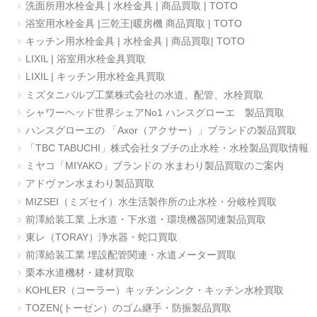
洗面所用水栓金具 | 水栓金具 | 商品買取 | TOTO
浴室用水栓金具 |三乾王|暖房機 商品買取 | TOTO
キッチン用水栓金具 | 水栓金具 | 商品買取| TOTO
LIXIL | 浴室用水栓金具買取
LIXIL | キッチン用水栓金具買取
ミズタニバルブ工業株式会社の水道、配管、水栓買取
シャワーヘッド世界シェアNo1 ハンスグローエ 製品買取
ハンスグローエの 「Axor（アクサー）」ブランドの製品買取
「TBC TABUCHI」株式会社タブチの止水栓・水栓製品買取情報
ミヤコ「MIYAKO」ブランドの 水まわり製品買取のご案内
アドヴァン水まわり製品買取
MIZSEI（ミズセイ）水生活製作所の止水栓・分岐栓買取
前澤給装工業 上水道・下水道・環境機器関連製品買取
東レ（TORAY）浄水器・蛇口買取
前澤給装工業 埋設配管関連・水道メーター買取
栗本水道機材・建材買取
KOHLER（コーラー）キッチンシンク・キッチン水栓買取
TOZEN(トーゼン）のゴム継手・防振製品買取