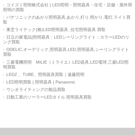
コイズミ照明株式会社 | LED照明・照明器具・住宅・店舗・屋外用
照明の買取
パナソニックのあかり照明器具,あかり,灯り,明かり,電灯,ライト買
取
東芝ライテック(株)LED照明器具 ,住宅照明器具 買取
日立の家電品|照明器具：LEDシーリングライト：カラーLEDのリ
ング買取
ODELIC,オーデリック,照明器具,LED,照明器具,シーリングライト
買取
三菱電機照明 MILIE（ミライエ）LED器具,LED電球,三菱LED照
明買取
LEDZ 、TUBE、照明器具買取｜遠藤照明
LED照明買取 | 照明器具 | Panasonic
ウシオライティングの製品買取
日動工業のソーラーLEDタイル.照明器具買取