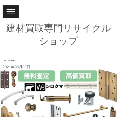
N
a
v
i
建材買取専門リサイクル
g
a
t
ショップ
i
o
n
hardware
2021年05月09日