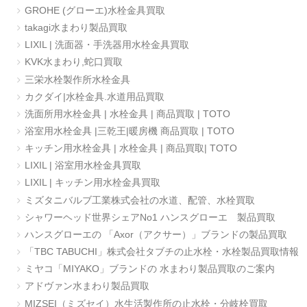
GROHE (グローエ)水栓金具買取
takagi水まわり製品買取
LIXIL | 洗面器・手洗器用水栓金具買取
KVK水まわり,蛇口買取
三栄水栓製作所水栓金具
カクダイ|水栓金具.水道用品買取
洗面所用水栓金具 | 水栓金具 | 商品買取 | TOTO
浴室用水栓金具 |三乾王|暖房機 商品買取 | TOTO
キッチン用水栓金具 | 水栓金具 | 商品買取| TOTO
LIXIL | 浴室用水栓金具買取
LIXIL | キッチン用水栓金具買取
ミズタニバルブ工業株式会社の水道、配管、水栓買取
シャワーヘッド世界シェアNo1 ハンスグローエ 製品買取
ハンスグローエの 「Axor（アクサー）」ブランドの製品買取
「TBC TABUCHI」株式会社タブチの止水栓・水栓製品買取情報
ミヤコ「MIYAKO」ブランドの 水まわり製品買取のご案内
アドヴァン水まわり製品買取
MIZSEI（ミズセイ）水生活製作所の止水栓・分岐栓買取