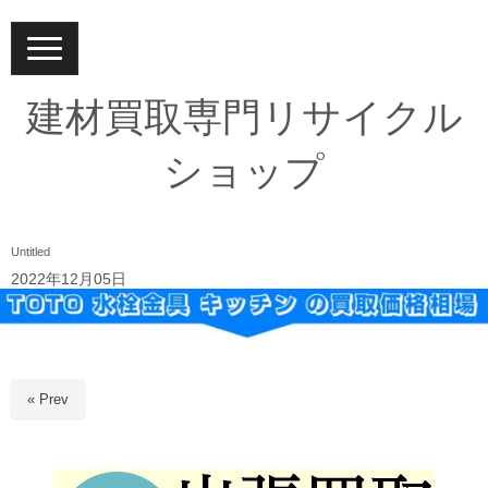
N
a
v
i
建材買取専門リサイクル
g
a
t
ショップ
i
o
n
Untitled
2022年12月05日
« Prev