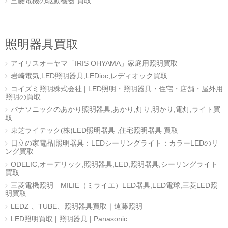
三菱電機の駆動機器 買取
照明器具買取
アイリスオーヤマ「IRIS OHYAMA」家庭用照明買取
岩崎電気,LED照明器具,LEDioc,レディオック買取
コイズミ照明株式会社 | LED照明・照明器具・住宅・店舗・屋外用
照明の買取
パナソニックのあかり照明器具,あかり,灯り,明かり,電灯,ライト買
取
東芝ライテック(株)LED照明器具 ,住宅照明器具 買取
日立の家電品|照明器具：LEDシーリングライト：カラーLEDのリ
ング買取
ODELIC,オーデリック,照明器具,LED,照明器具,シーリングライト
買取
三菱電機照明 MILIE（ミライエ）LED器具,LED電球,三菱LED照
明買取
LEDZ 、TUBE、照明器具買取｜遠藤照明
LED照明買取 | 照明器具 | Panasonic