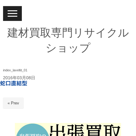
N
a
v
i
建材買取専門リサイクル
g
a
t
ショップ
i
o
n
index_laveltit_01
2016年03月08日
« Prev