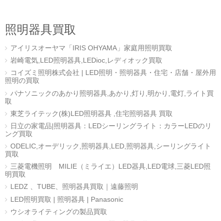
照明器具買取
アイリスオーヤマ「IRIS OHYAMA」家庭用照明買取
岩崎電気,LED照明器具,LEDioc,レディオック買取
コイズミ照明株式会社 | LED照明・照明器具・住宅・店舗・屋外用
照明の買取
パナソニックのあかり照明器具,あかり,灯り,明かり,電灯,ライト買
取
東芝ライテック(株)LED照明器具 ,住宅照明器具 買取
日立の家電品|照明器具：LEDシーリングライト：カラーLEDのリ
ング買取
ODELIC,オーデリック,照明器具,LED,照明器具,シーリングライト
買取
三菱電機照明 MILIE（ミライエ）LED器具,LED電球,三菱LED照
明買取
LEDZ 、TUBE、照明器具買取｜遠藤照明
LED照明買取 | 照明器具 | Panasonic
ウシオライティングの製品買取