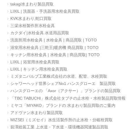
takagi水まわり製品買取
LIXIL | 洗面器・手洗器用水栓金具買取
KVK水まわり,蛇口買取
三栄水栓製作所水栓金具
カクダイ|水栓金具.水道用品買取
洗面所用水栓金具 | 水栓金具 | 商品買取 | TOTO
浴室用水栓金具 |三乾王|暖房機 商品買取 | TOTO
キッチン用水栓金具 | 水栓金具 | 商品買取| TOTO
LIXIL | 浴室用水栓金具買取
LIXIL | キッチン用水栓金具買取
ミズタニバルブ工業株式会社の水道、配管、水栓買取
シャワーヘッド世界シェアNo1 ハンスグローエ 製品買取
ハンスグローエの 「Axor（アクサー）」ブランドの製品買取
「TBC TABUCHI」株式会社タブチの止水栓・水栓製品買取情報
ミヤコ「MIYAKO」ブランドの 水まわり製品買取のご案内
アドヴァン水まわり製品買取
MIZSEI（ミズセイ）水生活製作所の止水栓・分岐栓買取
前澤給装工業 上水道・下水道・環境機器関連製品買取