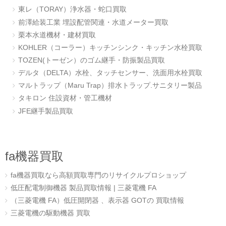
東レ（TORAY）浄水器・蛇口買取
前澤給装工業 埋設配管関連・水道メーター買取
栗本水道機材・建材買取
KOHLER（コーラー）キッチンシンク・キッチン水栓買取
TOZEN(トーゼン）のゴム継手・防振製品買取
デルタ（DELTA）水栓、タッチセンサー、洗面用水栓買取
マルトラップ（Maru Trap）排水トラップ.サニタリー製品
タキロン 住設資材・管工機材
JFE継手製品買取
fa機器買取
fa機器買取なら高額買取専門のリサイクルプロショップ
低圧配電制御機器 製品買取情報 | 三菱電機 FA
（三菱電機 FA）低圧開閉器 、表示器 GOTの 買取情報
三菱電機の駆動機器 買取