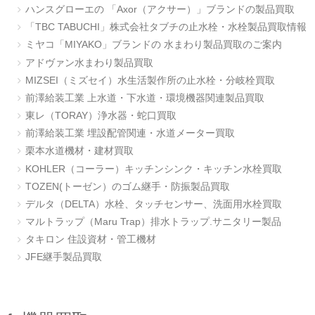
ハンスグローエの 「Axor（アクサー）」ブランドの製品買取
「TBC TABUCHI」株式会社タブチの止水栓・水栓製品買取情報
ミヤコ「MIYAKO」ブランドの 水まわり製品買取のご案内
アドヴァン水まわり製品買取
MIZSEI（ミズセイ）水生活製作所の止水栓・分岐栓買取
前澤給装工業 上水道・下水道・環境機器関連製品買取
東レ（TORAY）浄水器・蛇口買取
前澤給装工業 埋設配管関連・水道メーター買取
栗本水道機材・建材買取
KOHLER（コーラー）キッチンシンク・キッチン水栓買取
TOZEN(トーゼン）のゴム継手・防振製品買取
デルタ（DELTA）水栓、タッチセンサー、洗面用水栓買取
マルトラップ（Maru Trap）排水トラップ.サニタリー製品
タキロン 住設資材・管工機材
JFE継手製品買取