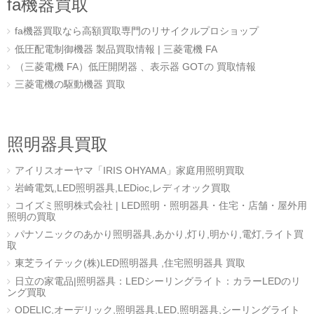
fa機器買取
fa機器買取なら高額買取専門のリサイクルプロショップ
低圧配電制御機器 製品買取情報 | 三菱電機 FA
（三菱電機 FA）低圧開閉器 、表示器 GOTの 買取情報
三菱電機の駆動機器 買取
照明器具買取
アイリスオーヤマ「IRIS OHYAMA」家庭用照明買取
岩崎電気,LED照明器具,LEDioc,レディオック買取
コイズミ照明株式会社 | LED照明・照明器具・住宅・店舗・屋外用
照明の買取
パナソニックのあかり照明器具,あかり,灯り,明かり,電灯,ライト買
取
東芝ライテック(株)LED照明器具 ,住宅照明器具 買取
日立の家電品|照明器具：LEDシーリングライト：カラーLEDのリ
ング買取
ODELIC,オーデリック,照明器具,LED,照明器具,シーリングライト