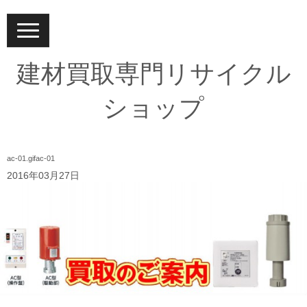
N
a
v
i
建材買取専門リサイクル
g
a
t
ショップ
i
o
n
ac-01.gifac-01
2016年03月27日