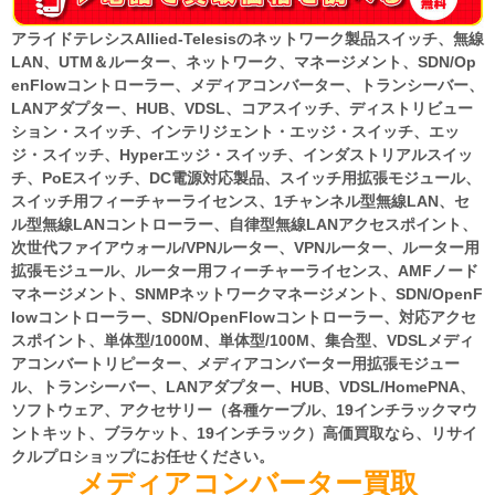
アライドテレシスAllied-Telesisのネットワーク製品スイッチ、無線
LAN、UTM＆ルーター、ネットワーク、マネージメント、SDN/Op
enFlowコントローラー、メディアコンバーター、トランシーバー、
LANアダプター、HUB、VDSL、コアスイッチ、ディストリビュー
ション・スイッチ、インテリジェント・エッジ・スイッチ、エッ
ジ・スイッチ、Hyperエッジ・スイッチ、インダストリアルスイッ
チ、PoEスイッチ、DC電源対応製品、スイッチ用拡張モジュール、
スイッチ用フィーチャーライセンス、1チャンネル型無線LAN、セ
ル型無線LANコントローラー、自律型無線LANアクセスポイント、
次世代ファイアウォール/VPNルーター、VPNルーター、ルーター用
拡張モジュール、ルーター用フィーチャーライセンス、AMFノード
マネージメント、SNMPネットワークマネージメント、SDN/OpenF
lowコントローラー、SDN/OpenFlowコントローラー、対応アクセ
スポイント、単体型/1000M、単体型/100M、集合型、VDSLメディ
アコンバートリピーター、メディアコンバーター用拡張モジュー
ル、トランシーバー、LANアダプター、HUB、VDSL/HomePNA、
ソフトウェア、アクセサリー（各種ケーブル、19インチラックマウ
ントキット、ブラケット、19インチラック）高価買取なら、リサイ
クルプロショップにお任せください。
メディアコンバーター買取