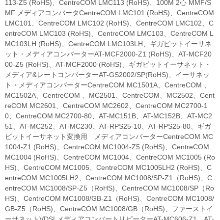
113-Z5 (RoHS)、CentreCOM LMC113 (RoHS)、100M 2心 MMF/S
MF メディアコンバータCentreCOM LMC101 (RoHS)、CentreCOM
LMC101、CentreCOM LMC102 (RoHS)、CentreCOM LMC102、C
entreCOM LMC103 (RoHS)、CentreCOM LMC103、CentreCOM L
MC103LH (RoHS)、CentreCOM LMC103LH、ギガビットイーサネ
ット・メディアコンバーターAT-MCF2000-Z1 (RoHS)、AT-MCF20
00-Z5 (RoHS)、AT-MCF2000 (RoHS)、ギガビットイーサネット・
メディア&レートコンバーターAT-GS2002/SP(RoHS)、イーサネッ
ト・メディアコンバーターCentreCOM MC1501A、CentreCOM 、
MC1502A、CentreCOM 、MC2501、CentreCOM、MC2502、Cent
reCOM MC2601、CentreCOM MC2602、CentreCOM MC2700-1
0、CentreCOM MC2700-80、AT-MC151B、AT-MC152B、AT-MC2
51、AT-MC252、AT-MC230、AT-RPS25-10、AT-RPS25-80、ギガ
ビットイーサネット変換用 メディアコンバーターCentreCOM MC
1004-Z1 (RoHS)、CentreCOM MC1004-Z5 (RoHS)、CentreCOM
MC1004 (RoHS)、CentreCOM MC1004、CentreCOM MC1005 (Ro
HS)、CentreCOM MC1005、CentreCOM MC1005LH2 (RoHS)、C
entreCOM MC1005LH2、CentreCOM MC1008/SP-Z1（RoHS)、C
entreCOM MC1008/SP-Z5（RoHS)、CentreCOM MC1008/SP（Ro
HS)、CentreCOM MC1008/GB-Z1（RoHS)、CentreCOM MC1008/
GB-Z5（RoHS)、CentreCOM MC1008/GB（RoHS)、ファーストイ
ーサネットVDSLメディアコンバートリピーターAT-MC606-Z1、AT-