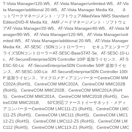
T-Vista Manager/120-W5、AT-Vista Manager/unlimited-W5、AT-Vis
ta Manager/additional 20-W5、AT-Vista Manager Media Kit、 ネ
ットワークマネージメント・ソフトウェアAlliedView NMS Standard
EditionDVD-R Media Kit、AMFノードマネージメント・ソフトウェ
アAT-Vista Manager/20-W5、AT-Vista Manager/40-W5、AT-Vista M
anager/80-W5、AT-Vista Manager/120-W5、AT-Vista Manager/unli
mited-W5、AT-Vista Manager/additional 20-W5、AT-Vista Manager
Media Kit、AT-SESC（SDNコントローラー） セキュアエンタープ
ライズSDNコントローラーAT-SESC-BaseSTAT-Se、AT-SESC-10-Li
c、AT-SecureEnterpriseSDN Controller 10IP 追加ライセンス、AT-S
ESC-50-Lic AT-SecureEnterpriseSDN Controller 50IP 追加ライセ
ンス、AT-SESC-100-Lic AT-SecureEnterpriseSDN Controller 100I
P 追加ライセンス、マイクロメディアコンバーターCentreCOM MM
C202A (RoHS)、CentreCOM MMC202A、CentreCOM MMC202B
(RoHS)、CentreCOM MMC202B、CentreCOM MMC201A (RoH
S)、CentreCOM MMC201A、CentreCOM MMC201B (RoHS)、Cen
treCOM MMC201B、 50℃対応ファーストイーサネット・メディ
アコンバーターCentreCOM LMC111-Z1 (RoHS)、CentreCOM LMC
111-Z5 (RoHS)、CentreCOM LMC111 (RoHS)、CentreCOM LMC1
12-Z1 (RoHS)、CentreCOM LMC112-Z5 (RoHS)、CentreCOM LM
C112 (RoHS)、CentreCOM LMC113-Z1 (RoHS)、CentreCOM LMC