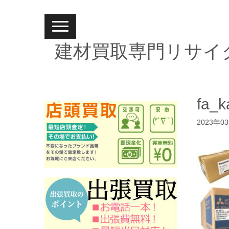
N
a
v
建材買取専門リサイ
i
g
a
t
i
o
n
fa_ka
2023年0