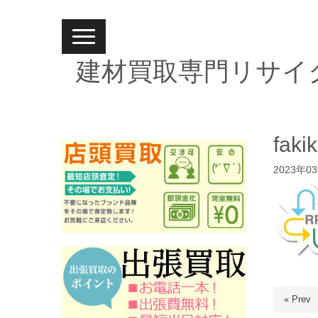
N
a
v
建材買取専門リサイ
i
g
a
t
i
o
n
faki
2023年0
« Prev