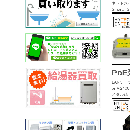
ネットスイッ
Smart、
Po
LANケーブル
er Vi240
メタル線（電