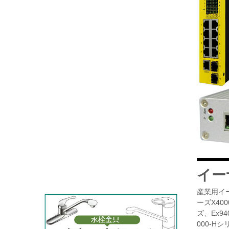
イー
産業用イーサ
ーズX400
ズ、Ex94
000-Hシ