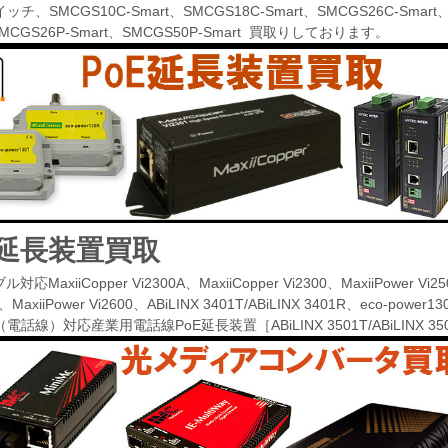
チ、SMCGS10C-Smart、SMCGS18C-Smart、SMCGS26C-Smart、S
SMCGS26P-Smart、SMCGS50P-Smart 買取りしております。
E延長装置買取
対応MaxiiCopper Vi2300A、MaxiiCopper Vi2300、MaxiiPower V
0、MaxiiPower Vi2600、ABiLINX 3401T/ABiLINX 3401R、eco-power1
話線）対応産業用電話線PoE延長装置［ABiLINX 3501T/ABiLINX 3