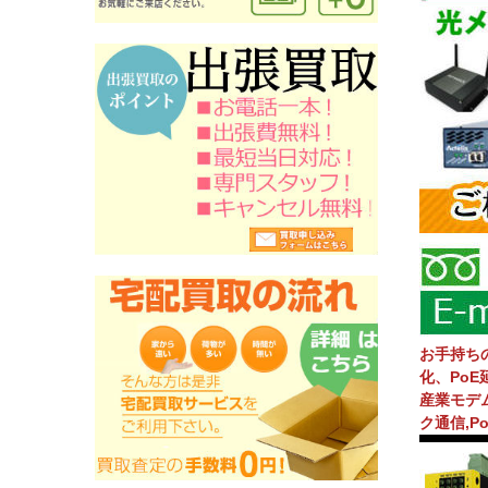
お手持ち
化、Po
産業モデム
ク通信,