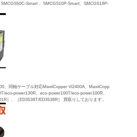
MCGS50C-Smart 、SMCGS10P-Smart、SMCGS18P-
i2500、同軸ケーブル対応MaxiiCopper Vi2400A、MaxiiCopp
30T/eco-power130R、eco-power100T/eco-power100R、
501R］、［ED3538T/ED3538R］ 買取りしております。