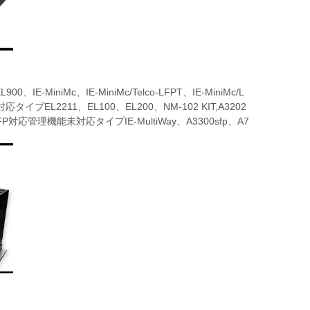
iniMc、IE-MiniMc/Telco-LFPT、IE-MiniMc/L
EL2211、EL100、EL200、NM-102 KIT,A3202
P対応管理機能未対応タイプIE-MultiWay、A3300sfp、A7