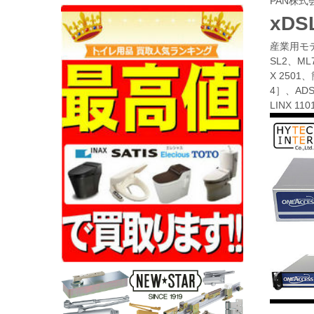
PAN株式
xD
産業用モデムS
SL2、ML7
X 2501
4］、ADSL
LINX 