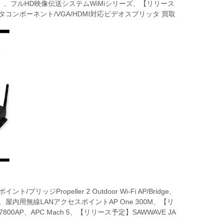
、フルHD映像伝送システムWiMiシリーズ、【リリース
タコンポーネント/VGA/HDMI対応ビデオスプリッタ 買取
ッジPropeller 2 Outdoor Wi-Fi AP/Bridge、
P Pro X、屋内用無線LANアクセスポイントAP One 300M、【リ
00AP、APC Mach 5、【リリース予定】SAWWAVE JA