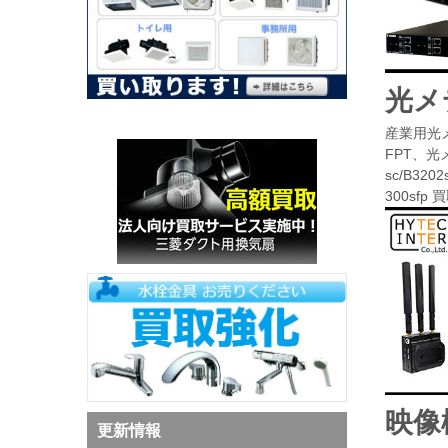
光メ
産業用光メデ
FPT、光メ
sc/B32
300sf
映像
更新情報