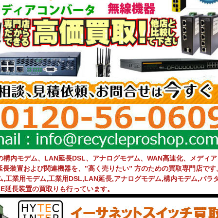
の構内モデム、LAN延長DSL、アナログモデム、WAN高速化、メディ
E延長装置および関連機器を、”高く売りたい” 方のための買取専門店です
,工業用モデム,工業用DSL,LAN延長,アナログモデム,構内モデム,パラダイ
PoE延長装置の買取りも行っています。