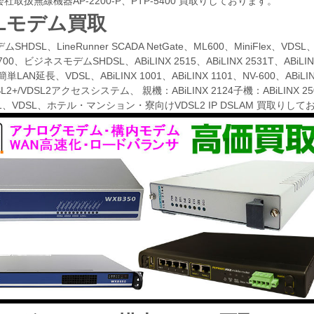
会社取扱無線機器AP-2200-P、PTP-5400 買取りしております。
SLモデム買取
HDSL、LineRunner SCADA NetGate、ML600、MiniFlex、VDSL、ABi
00、ビジネスモデムSHDSL、ABiLINX 2515、ABiLINX 2531T、ABiLINX 2
、簡単LAN延長、VDSL、ABiLINX 1001、ABiLINX 1101、NV-600、AB
2+/VDSL2アクセスシステム、 親機：ABiLINX 2124子機：ABiLINX 2502, 
1101、VDSL、ホテル・マンション・寮向けVDSL2 IP DSLAM 買取りし