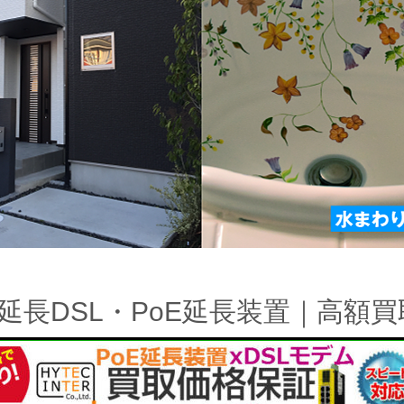
N延長DSL・PoE延長装置｜高額