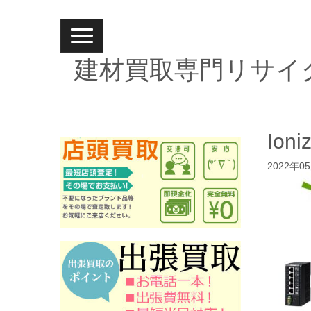
N
a
v
建材買取専門リサイ
i
g
a
t
i
o
n
Ioni
2022年0