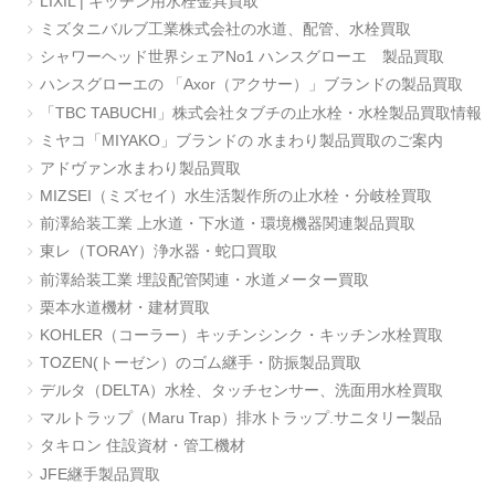
LIXIL | キッチン用水栓金具買取
ミズタニバルブ工業株式会社の水道、配管、水栓買取
シャワーヘッド世界シェアNo1 ハンスグローエ 製品買取
ハンスグローエの 「Axor（アクサー）」ブランドの製品買取
「TBC TABUCHI」株式会社タブチの止水栓・水栓製品買取情報
ミヤコ「MIYAKO」ブランドの 水まわり製品買取のご案内
アドヴァン水まわり製品買取
MIZSEI（ミズセイ）水生活製作所の止水栓・分岐栓買取
前澤給装工業 上水道・下水道・環境機器関連製品買取
東レ（TORAY）浄水器・蛇口買取
前澤給装工業 埋設配管関連・水道メーター買取
栗本水道機材・建材買取
KOHLER（コーラー）キッチンシンク・キッチン水栓買取
TOZEN(トーゼン）のゴム継手・防振製品買取
デルタ（DELTA）水栓、タッチセンサー、洗面用水栓買取
マルトラップ（Maru Trap）排水トラップ.サニタリー製品
タキロン 住設資材・管工機材
JFE継手製品買取