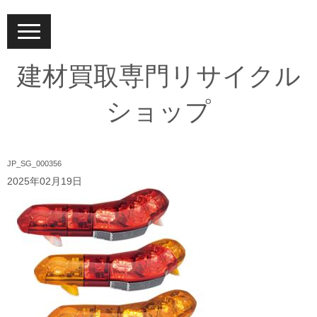
N
a
v
i
建材買取専門リサイクル
g
a
t
ショップ
i
o
n
JP_SG_000356
2025年02月19日