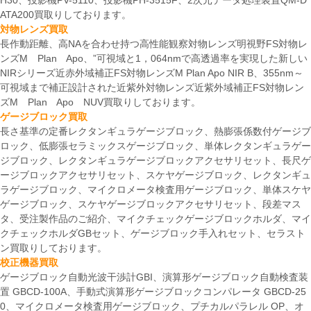
H30、投影機PV-5110、投影機PH-3515F、2次元データ処理装置QM-D
ATA200買取りしております。
対物レンズ買取
長作動距離、高NAを合わせ持つ高性能観察対物レンズ明視野FS対物レ
ンズM Plan Apo、”可視域と1，064nmで高透過率を実現した新しい
NIRシリーズ近赤外域補正FS対物レンズM Plan Apo NIR B、355nm～
可視域まで補正設計された近紫外対物レンズ近紫外域補正FS対物レン
ズM Plan Apo NUV買取りしております。
ゲージブロック買取
長さ基準の定番レクタンギュラゲージブロック、熱膨張係数付ゲージブ
ロック、低膨張セラミックスゲージブロック、単体レクタンギュラゲー
ジブロック、レクタンギュラゲージブロックアクセサリセット、長尺ゲ
ージブロックアクセサリセット、スケヤゲージブロック、レクタンギュ
ラゲージブロック、マイクロメータ検査用ゲージブロック、単体スケヤ
ゲージブロック、スケヤゲージブロックアクセサリセット、段差マス
タ、受注製作品のご紹介、マイクチェックゲージブロックホルダ、マイ
クチェックホルダGBセット、ゲージブロック手入れセット、セラスト
ン買取りしております。
校正機器買取
ゲージブロック自動光波干渉計GBI、演算形ゲージブロック自動検査装
置 GBCD-100A、手動式演算形ゲージブロックコンパレータ GBCD-25
0、マイクロメータ検査用ゲージブロック、プチカルパラレル OP、オ