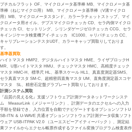
プチカルフラット OF、マイクロメータ基準棒 MB、マイクロメータ基
準棒（ねじマイクロ用） MB、マイクロメータ基準棒（V溝マイクロ
用）MB、マイクロメータスタンド、カラーラチェットストップ、マイ
クロメータ用オイル、デプスマイクロチェッカ CD、セラ内側マイクロ
チェッカ CI、セットリング、シリンダゲージゼロチェッカ CCG、セラ
キインジケータ検査機アイ-チェッカ IC1000、ャリパチェッカ CC、
キャリブレーションテスタUDT、カラーキャップ買取りしておりま
す。
基準器買取
ハイトマスタ HMP2、デジタルハイトマスタ HME、ライザブロックH
MR、U形ハイトマスタ HMU、チェックマスタ HMC、高精度チェック
マスタ HMC-H、標準尺 HL、基準スケール HL1、真直度測定器SMS、
セラ真直マスタ SM-C、超精密四直角マスタ UM、直角度測定器スコヤ
マスタ SL、精密石定盤グラプレート買取りしております。
計測システム買取
『品質の見える化』支援ソフトウェア計測データネットワークシステ
ム MeasurLink（メジャーリンク）、計測データのエクセルへの入力
手順を登録でき、入力位置を自動でナビゲートするオプションソフトU
SB-ITN ＆ U-WAVE 共通オプションソフトウェア計測データ収集ソフト
ウェア USB-ITPAK V2.0 （ユーエスビーアイティーパック ）、測定結
果ファイルからエクセル帳票作成するファイル変換プログラム検査表作