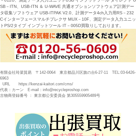
－012U、測定データ入力ユニットUSB インプットツール ダイレクト U
SB－ITN、USB-ITN ＆ U-WAVE 共通オプションソフトウェア計測デー
タ収集ソフトウェア USB-ITPAK V2.0、計測データ4ch入力用RS－232
Cインターフェースマルチプレクサ MUX－10F、測定データ入力ユニッ
トPS/2タイプ インプットツール IT－005D買取りしております。
有限会社玲菜貿易 〒142-0064 東京都品川区旗の台6-27-11 TEL:03-6426-
6963
URL
https://kenzai-kaitori.com/cms/
代表：カーン E-mail：
info@recycleproshop.com
古物商登録番号 ： 東京都公安委員会 第305559905489号