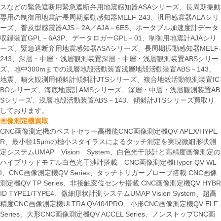
スなどの緊急遮断用緊急遮断弁用地震感知器ASAシリーズ、長周期振動
専用の制御用地震計長周期振動感知器MELF-243、汎用感震器AEAシリ
ーズ、普及型感震器AJS－2A／AJA－6ES、ポータブル加速度計データ
収録装置GPL－6A3P、データロガーGPL－01、制御用地震計AJAシリ
ーズ、緊急遮断弁用地震感知器ASAシリーズ、長周期振動感知器MELF-
243、深層・中層・浅層観測装置深層・中層・浅層観測装置ABSシリー
ズ、地中300mまでの浅層地殻活動装置浅層地殻活動装置ABS－143、
地震、噴火観測用傾斜計傾斜計JTSシリーズ、複合地殻活動観測装置IC
BOシリーズ、海底地震計AMSシリーズ、深層・中層・浅層観測装置AB
Sシリーズ、浅層地殻活動装置ABS－143、傾斜計JTSシリーズ買取り
しております。
画像測定機買取
CNC画像測定機のベストセラー高機能CNC画像測定機QV-APEX/HYPE
R、最小径15μmの極小スタイラスによるタッチ測定を実現微細形状測
定システムUMAP Vision System、白色光干渉計と高精度画像測定の
ハイブリッドモデル白色光干渉計搭載 CNC画像測定機Hyper QV WL
I、CNC画像測定機QV Series、タッチトリガープローブ搭載 CNC画像
測定機QV TP Series、非接触変位センサ搭載 CNC画像測定機QV HYBR
ID TYPE1/TYPE4、微細形状計測システムUMAP Vision System、超高
精度CNC画像測定機ULTRA QV404PRO、小形CNC画像測定機QV ELF
Series、大形CNC画像測定機QV ACCEL Series、ノンストップCNC画