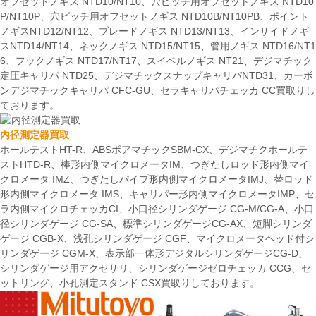
オフセットノギス NTD10/NT10、穴ピッチ用オフセットノギス NTD10
P/NT10P、穴ピッチ用オフセットノギス NTD10B/NT10PB、ポイント
ノギスNTD12/NT12、ブレードノギス NTD13/NT13、インサイドノギ
スNTD14/NT14、ネックノギス NTD15/NT15、管用ノギス NTD16/NT1
6、フックノギス NTD17/NT17、スイベルノギス NT21、デジマチック
定圧キャリパ NTD25、デジマチックスナップキャリパNTD31、カーボ
ンデジマチックキャリパ CFC-GU、セラキャリパチェッカ CC買取りし
ております。
内径測定器買取
ホールテストHT-R、ABSボアマチックSBM-CX、デジマチクホールテ
ストHTD-R、棒形内側マイクロメータIM、つぎたしロッド形内側マイ
クロメータ IMZ、つぎたしパイプ形内側マイクロメータIMJ、替ロッド
形内側マイクロメータ IMS、キャリパー形内側マイクロメータIMP、セ
ラ内側マイクロチェッカCI、小口径シリンダゲージ CG-M/CG-A、小口
径シリンダゲージ CG-SA、標準シリンダゲージCG-AX、短脚シリンダ
ゲージ CGB-X、浅孔シリンダゲージ CGF、マイクロメータヘッド付シ
リンダゲージ CGM-X、表示部一体形デジタルシリンダゲージCG-D、
シリンダゲージ用アクセサリ、シリンダゲージゼロチェッカ CCG、セ
ットリング、小孔測定スタンド CSX買取りしております。