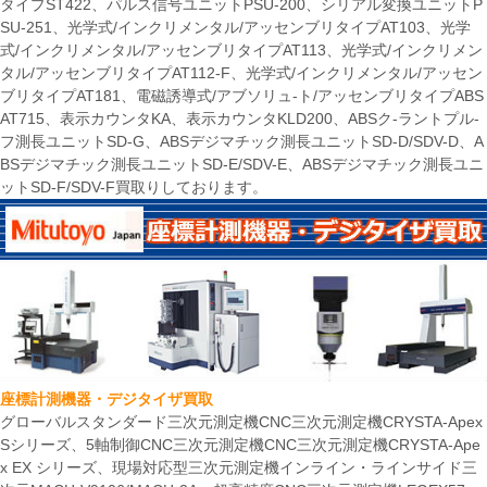
タイプST422、パルス信号ユニットPSU-200、シリアル変換ユニットP
SU-251、光学式/インクリメンタル/アッセンブリタイプAT103、光学
式/インクリメンタル/アッセンブリタイプAT113、光学式/インクリメン
タル/アッセンブリタイプAT112-F、光学式/インクリメンタル/アッセン
ブリタイプAT181、電磁誘導式/アブソリュ-ト/アッセンブリタイプABS
AT715、表示カウンタKA、表示カウンタKLD200、ABSク-ラントプル-
フ測長ユニットSD-G、ABSデジマチック測長ユニットSD-D/SDV-D、A
BSデジマチック測長ユニットSD-E/SDV-E、ABSデジマチック測長ユニ
ットSD-F/SDV-F買取りしております。
座標計測機器・デジタイザ買取
グローバルスタンダード三次元測定機CNC三次元測定機CRYSTA-Apex
Sシリーズ、5軸制御CNC三次元測定機CNC三次元測定機CRYSTA-Ape
x EX シリーズ、現場対応型三次元測定機インライン・ラインサイド三