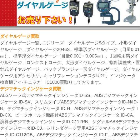
ダイヤルゲージ買取
ダイヤルゲージ一覧、1シリーズ ダイヤルゲージSタイプ、小形ダイ
ヤルゲージ、ダイヤルゲージ2046S、標準形ダイヤルゲージ（目量0.01
㎜）、標準形ダイヤルゲージ（目量0.001・0.005㎜）、1回転未満ダイ
ヤルゲージ、ロングストローク、大形ダイヤルゲージ、指針調整式・置
針式ダイヤルゲージ、バックプランジャー形ダイヤルゲージ、ダイヤル
ゲージ用アクセサリ、キャリブレーションテスタUDT、インジケータ
検査機アイ-チェッカ IC1000買取りしております。
デジマチックインジケータ買取
ABSソーラ式デジマチックインジケータID-SS、ABSデジマチックイン
ジケータ ID-SX、スリムタイプABSデジマチックインジケータID-N/ID-
B、デジマチックインジケータ ID-H、ABSデジマチックインジケータ I
D-CX、ピークホールド機能付ABSデジマチックインジケータ ID-CA、
演算形デジマチックインジケータID-C112RB、シグナルABSデジマチッ
クインジケータID-CJ、シリンダゲージ専用ABSデジマチックインジケ
ータ ID-C112GB、ABSデジマチックインジケータ ID-F、ABSデジマチ