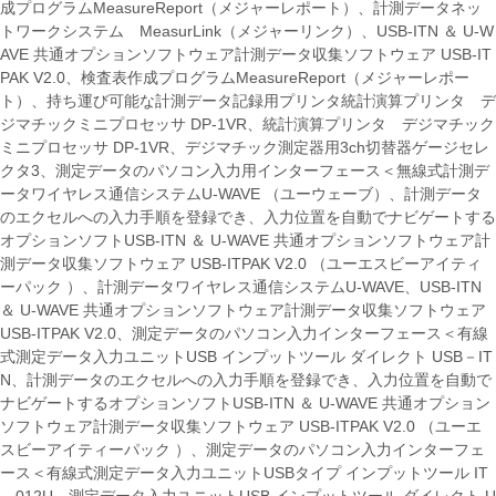
成プログラムMeasureReport（メジャーレポート）、計測データネッ
トワークシステム MeasurLink（メジャーリンク）、USB-ITN ＆ U-W
AVE 共通オプションソフトウェア計測データ収集ソフトウェア USB-IT
PAK V2.0、検査表作成プログラムMeasureReport（メジャーレポー
ト）、持ち運び可能な計測データ記録用プリンタ統計演算プリンタ デ
ジマチックミニプロセッサ DP-1VR、統計演算プリンタ デジマチック
ミニプロセッサ DP-1VR、デジマチック測定器用3ch切替器ゲージセレ
クタ3、測定データのパソコン入力用インターフェース＜無線式計測デ
ータワイヤレス通信システムU-WAVE （ユーウェーブ）、計測データ
のエクセルへの入力手順を登録でき、入力位置を自動でナビゲートする
オプションソフトUSB-ITN ＆ U-WAVE 共通オプションソフトウェア計
測データ収集ソフトウェア USB-ITPAK V2.0 （ユーエスビーアイティ
ーパック ）、計測データワイヤレス通信システムU-WAVE、USB-ITN
＆ U-WAVE 共通オプションソフトウェア計測データ収集ソフトウェア
USB-ITPAK V2.0、測定データのパソコン入力インターフェース＜有線
式測定データ入力ユニットUSB インプットツール ダイレクト USB－IT
N、計測データのエクセルへの入力手順を登録でき、入力位置を自動で
ナビゲートするオプションソフトUSB-ITN ＆ U-WAVE 共通オプション
ソフトウェア計測データ収集ソフトウェア USB-ITPAK V2.0 （ユーエ
スビーアイティーパック ）、測定データのパソコン入力インターフェ
ース＜有線式測定データ入力ユニットUSBタイプ インプットツール IT