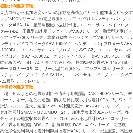
バランスキーパーDEP-J2買取りしております。
振動計測機器買取
直流成分から低加速度レベルの振動を高精度にサーボ型加速度ピックア
ップV400シリーズ、動電型速度ピックアップ採用ハンディ・バイブロ
メータAHV-11A、産業用機械の振動計測にユニバーサル・バイブロメー
タAVT-B2、圧電型加速度ピックアップV300シリーズ、動電型速度ピッ
クアップV200シリーズ、非接触型変位ピックアップV460シリーズ、ハ
ンディ・バイブロメータAHV-1000AZ、ハンディ・バイブロメータAHV
-1000BU、ユニバーサル・バイブロメータAVT-CZ、ユニバーサル・バ
イブロメータAVT-3000DZ、グランドノイズメータAVT-103／104、振
動分析器AVT-SB、ACアダプタAVT-PS、振動監視装置AVR-145／150、
データロガーGPL-02、サーボ型加速度ピックアップV400シリーズ、ハ
ンディ・バイブロメータAHV-11A、ユニバーサル・バイブロメータAVT
-B2買取りしております。
地震観測機器買取
工場、ビルなどの地震観測に最適表示用地震計DAS－400シリーズ、デ
パート、ホールなどの避難、防災活動に表示用地震計ADA－7、ワイド
計測レンジ 最大加速度6928Gal計測震度計DAS－410シリーズ、デジ
タル強震計SMAC－MDU/MDU（2）、加速度検出器JEPシリーズ、多
チャンネル地震収録装置AJE－8200、表示用地震計DAS－400シリー
ズ、表示用地震計ADA－7、計測震度計DAS－410シリーズ、高感度、
高信頼性の制御用地震計制御用地震計AJAシリーズ、水道施設、高圧ガ