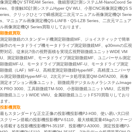
像測定機QV STREAM Series、微細形状計測システムM-NanoCoord Se
ries、非接触3D計測システムHyper QV WLI、小形CNC画像測定機QS S
eries、クリックひとつで瞬感測定二次元マニュアル画像測定機QI Serie
s、マニュアル画像測定機QS-L/AFB・QS-LZB Series、二次元マニュア
ル画像測定機QI Series買取りしております。
顕微鏡買取
測定顕微鏡のスタンダード機測定顕微鏡MF、ジョイスティックで簡単
操作のモータドライブ機モータドライブ測定顕微鏡MF、φ30mmの広視
野対応、従来比7倍の視野面積を実現広視野顕微鏡ユニットWIDE VM
U、測定顕微鏡MF、モータドライブ測定顕微鏡MF、ユニバーサル測定
顕微鏡MF-U、モータドライブ測定顕微鏡MF-U、モータドライブ測定
顕微鏡（LAF）MF-U、高精度測定顕微鏡HyperMF、高精度ユニバーサ
ル測定顕微鏡HyperMF-U、2次元データ処理装置QM-DATA200、画像
測定オプション画像ユニット、顕微鏡用デジタルカメラシステムImage
X PRO 3000、工具顕微鏡TM-500、小形顕微鏡ユニットVMU、広視野
顕微鏡ユニットWIDE VMU、金属顕微鏡ユニットFS70買取りしており
ます。
投影機買取
最もスタンダードな正立正像の投影機投影機PJ-H30、使い易い大口径
スクリーン搭載の投影機投影機PV-5110、最大積載質量45kgのステージ
を搭載する投影機投影機PH-3515F、投影機PJ-A3000、測定投影機PJ-