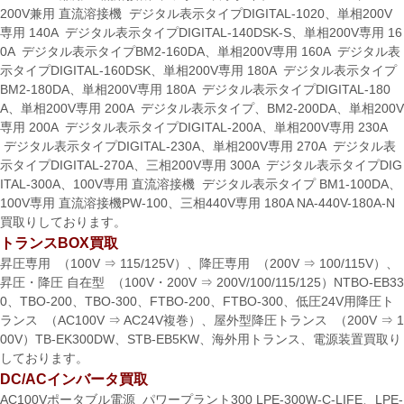
200V兼用 直流溶接機 デジタル表示タイプDIGITAL-1020、単相200V
専用 140A デジタル表示タイプDIGITAL-140DSK-S、単相200V専用 16
0A デジタル表示タイプBM2-160DA、単相200V専用 160A デジタル表
示タイプDIGITAL-160DSK、単相200V専用 180A デジタル表示タイプ
BM2-180DA、単相200V専用 180A デジタル表示タイプDIGITAL-180
A、単相200V専用 200A デジタル表示タイプ、BM2-200DA、単相200V
専用 200A デジタル表示タイプDIGITAL-200A、単相200V専用 230A
デジタル表示タイプDIGITAL-230A、単相200V専用 270A デジタル表
示タイプDIGITAL-270A、三相200V専用 300A デジタル表示タイプDIG
ITAL-300A、100V専用 直流溶接機 デジタル表示タイプ BM1-100DA、
100V専用 直流溶接機PW-100、三相440V専用 180A NA-440V-180A-N
買取りしております。
トランスBOX買取
昇圧専用 （100V ⇒ 115/125V）、降圧専用 （200V ⇒ 100/115V）、
昇圧・降圧 自在型 （100V・200V ⇒ 200V/100/115/125）NTBO-EB33
0、TBO-200、TBO-300、FTBO-200、FTBO-300、低圧24V用降圧ト
ランス （AC100V ⇒ AC24V複巻）、屋外型降圧トランス （200V ⇒ 1
00V）TB-EK300DW、STB-EB5KW、海外用トランス、電源装置買取り
しております。
DC/ACインバータ買取
AC100Vポータブル電源 パワープラント300 LPE-300W-C-LIFE、LPE-