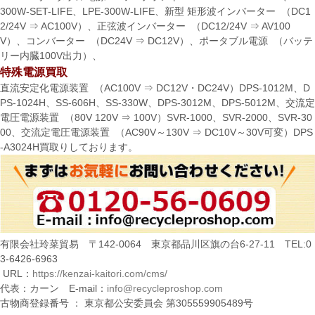
300W-SET-LIFE、LPE-300W-LIFE、新型 矩形波インバーター （DC1
2/24V ⇒ AC100V）、正弦波インバーター （DC12/24V ⇒ AV100
V）、コンバーター （DC24V ⇒ DC12V）、ポータブル電源 （バッテ
リー内臓100V出力）、
特殊電源買取
直流安定化電源装置 （AC100V ⇒ DC12V・DC24V）DPS-1012M、D
PS-1024H、SS-606H、SS-330W、DPS-3012M、DPS-5012M、交流定
電圧電源装置 （80V 120V ⇒ 100V）SVR-1000、SVR-2000、SVR-30
00、交流定電圧電源装置 （AC90V～130V ⇒ DC10V～30V可変）DPS
-A3024H買取りしております。
有限会社玲菜貿易 〒142-0064 東京都品川区旗の台6-27-11 TEL:0
3-6426-6963
URL：
https://kenzai-kaitori.com/cms/
代表：カーン E-mail：
info@recycleproshop.com
古物商登録番号 ： 東京都公安委員会 第305559905489号