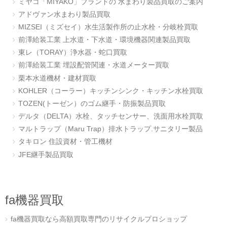
ミヤコ「MIYAKO」ブランドの 水まわり製品買取のご案内
アドヴァン水まわり製品買取
MIZSEI（ミズセイ）水生活製作所の止水栓・分岐栓買取
前澤給装工業 上水道・下水道・環境機器関連製品買取
東レ（TORAY）浄水器・蛇口買取
前澤給装工業 埋設配管関連・水道メーター買取
栗本水道機材・建材買取
KOHLER（コーラー）キッチンシンク・キッチン水栓買取
TOZEN(トーゼン）のゴム継手・防振製品買取
デルタ（DELTA）水栓、タッチセンサー、洗面用水栓買取
マルトラップ（Maru Trap）排水トラップ.サニタリー製品
タキロン 住設資材・管工機材
JFE継手製品買取
fa機器買取
fa機器買取なら高額買取専門のリサイクルプロショップ