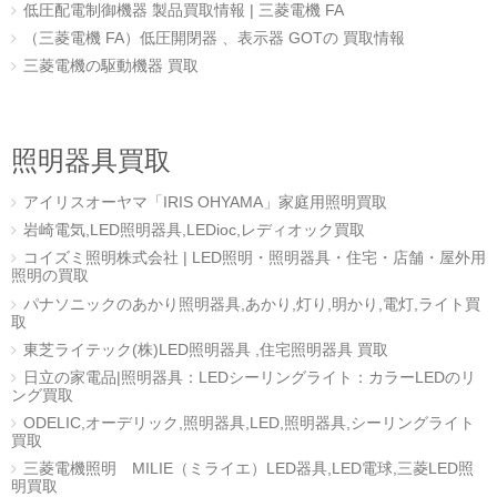
低圧配電制御機器 製品買取情報 | 三菱電機 FA
（三菱電機 FA）低圧開閉器 、表示器 GOTの 買取情報
三菱電機の駆動機器 買取
照明器具買取
アイリスオーヤマ「IRIS OHYAMA」家庭用照明買取
岩崎電気,LED照明器具,LEDioc,レディオック買取
コイズミ照明株式会社 | LED照明・照明器具・住宅・店舗・屋外用
照明の買取
パナソニックのあかり照明器具,あかり,灯り,明かり,電灯,ライト買
取
東芝ライテック(株)LED照明器具 ,住宅照明器具 買取
日立の家電品|照明器具：LEDシーリングライト：カラーLEDのリ
ング買取
ODELIC,オーデリック,照明器具,LED,照明器具,シーリングライト
買取
三菱電機照明 MILIE（ミライエ）LED器具,LED電球,三菱LED照
明買取