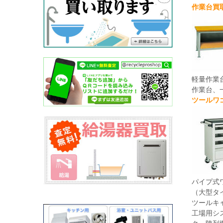
作業台買
軽量作業
作業台、
ツールワ
パイプ式
（大型タ
ツールキ
工場用シ