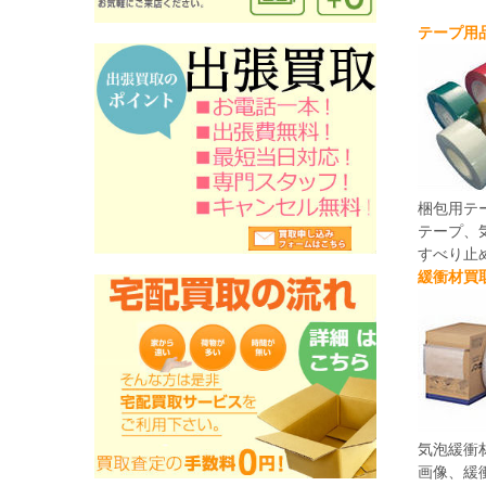
テープ用
梱包用テ
テープ、
すべり止
緩衝材買
気泡緩衝
画像、緩