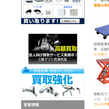
ク、陳列
運搬台車
樹脂製運
車、店舗
リフター
移動式リ
ック、ス
コンベヤ
更新情報