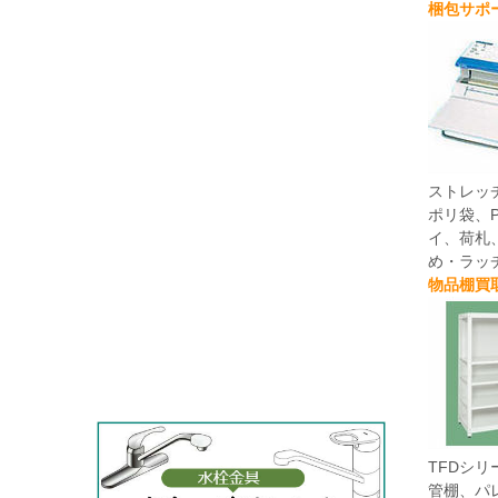
梱包サポ
ストレッ
ポリ袋、
イ、荷札
め・ラッ
物品棚買
TFDシ
管棚、パ