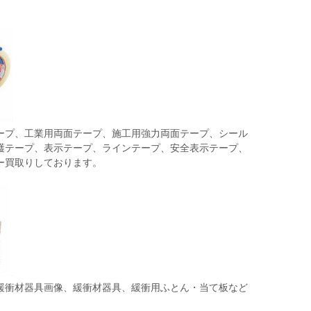
ープ、工業用両面テープ、施工用強力両面テープ、シール
護テープ、表示テープ、ラインテープ、安全表示テープ、
ー買取りしております。
緩衝材器具画像、緩衝材器具、緩衝用ふとん・当て板など