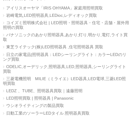
アイリスオーヤマ「IRIS OHYAMA」家庭用照明買取
岩崎電気,LED照明器具,LEDioc,レディオック買取
コイズミ照明株式会社 | LED照明・照明器具・住宅・店舗・屋外用
照明の買取
パナソニックのあかり照明器具,あかり,灯り,明かり,電灯,ライト買
取
東芝ライテック(株)LED照明器具 ,住宅照明器具 買取
日立の家電品|照明器具：LEDシーリングライト：カラーLEDのリ
ング買取
ODELIC,オーデリック,照明器具,LED,照明器具,シーリングライト
買取
三菱電機照明 MILIE（ミライエ）LED器具,LED電球,三菱LED照
明買取
LEDZ 、TUBE、照明器具買取｜遠藤照明
LED照明買取 | 照明器具 | Panasonic
ウシオライティングの製品買取
日動工業のソーラーLEDタイル.照明器具買取