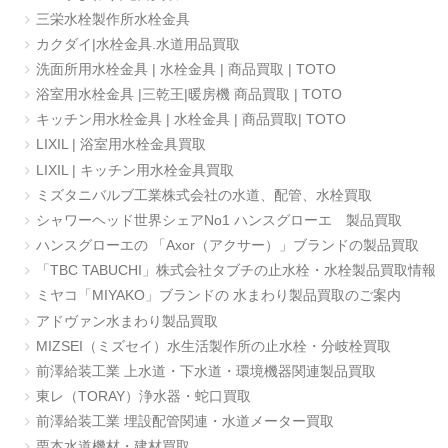
三栄水栓製作所水栓金具
カクダイ|水栓金具.水道用品買取
洗面所用水栓金具 | 水栓金具 | 商品買取 | TOTO
浴室用水栓金具 |三乾王|暖房機 商品買取 | TOTO
キッチン用水栓金具 | 水栓金具 | 商品買取| TOTO
LIXIL | 浴室用水栓金具買取
LIXIL | キッチン用水栓金具買取
ミズタニバルブ工業株式会社の水道、配管、水栓買取
シャワーヘッド世界シェアNo1 ハンスグローエ 製品買取
ハンスグローエの 「Axor（アクサー）」ブランドの製品買取
「TBC TABUCHI」株式会社タブチの止水栓・水栓製品買取情報
ミヤコ「MIYAKO」ブランドの 水まわり製品買取のご案内
アドヴァン水まわり製品買取
MIZSEI（ミズセイ）水生活製作所の止水栓・分岐栓買取
前澤給装工業 上水道・下水道・環境機器関連製品買取
東レ（TORAY）浄水器・蛇口買取
前澤給装工業 埋設配管関連・水道メーター買取
栗本水道機材・建材買取