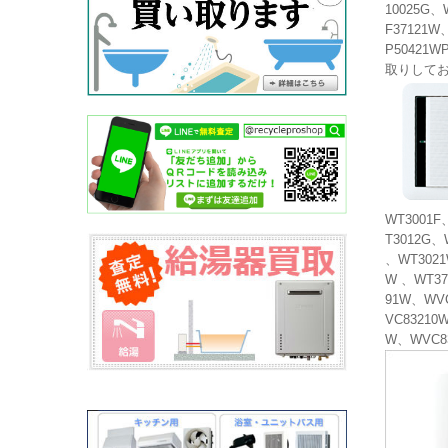
10025G、
F37121W
P50421W
取りして
WT3001F
T3012G、
、WT3021
W 、WT37
91W、WVC
VC83210
W、WVC8