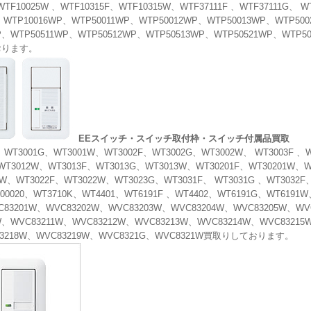
WTF10025W 、WTF10315F、WTF10315W、WTF37111F 、WTF37111G、 W
、WTP10016WP、WTP50011WP、WTP50012WP、WTP50013WP、WTP50
P、WTP50511WP、WTP50512WP、WTP50513WP、WTP50521WP、WTP5
おります。
EEスイッチ・スイッチ取付枠・スイッチ付属品買取
、WT3001G、WT3001W、WT3002F、WT3002G、WT3002W、 WT3003F 、
WT3012W、WT3013F、WT3013G、WT3013W、WT30201F、WT30201W、W
W、WT3022F、WT3022W、WT3023G、WT3031F、 WT3031G 、WT3032F、
00020、WT3710K、WT4401、WT6191F 、WT4402、WT6191G、WT6191W
83201W、WVC83202W、WVC83203W、WVC83204W、WVC83205W、WV
W、WVC83211W、WVC83212W、WVC83213W、WVC83214W、WVC83215
3218W、WVC83219W、WVC8321G、WVC8321W買取りしております。