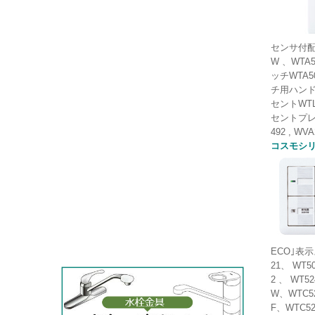
センサ付配
W 、WTA
ッチWTA50
チ用ハンドルW
セントWTL11
セントプレート
492 , W
コスモシリ
ECO｣表示
21、 WT5
2 、 WT5
W、WTC52
F、WTC52