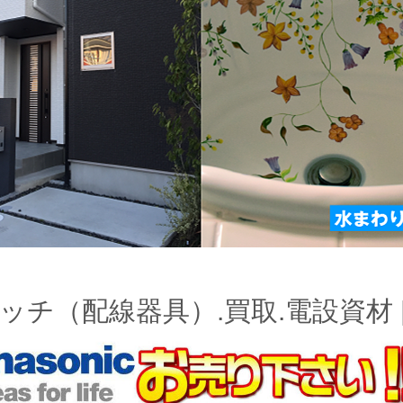
ッチ（配線器具）.買取.電設資材 | Pa