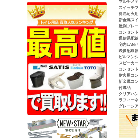
マルチメデ
スイッチ
簡易耐火
新金属スイ
屋側プレ
コンセン
通信系配
宅内LAN
映像配線
ビルマン
スピーカ
コンセン
耐火用コ
新金属コン
付属品
クリアハ
ラフィー
グレーシ