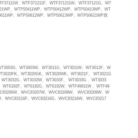
TF37111W、WTF371211F、WTF371211W、WTF37121G、WT
021WP、WTP50411WP、WTP50412WP、WTP50413WP、WT
0611WP、WTP50612WP、WTP50613WP、WTP50621WP買
WT3003G、WT3003W、WT3011G、WT3011W、WT3012F、W
T3020FK、WT3020GK、WT3020WK、WT3021F、 WT3021G
WT3032G、WT3032W、WT3033F、 WT3033G 、WT3033
、WT6192F、WT6192G、WT6192W、WTF49911W 、WTF49
C83206W、WVC83207W、WVC83208W、 WVC83209W、W
W、WVC83216F、WVC83216G、WVC83216W、WVC83217