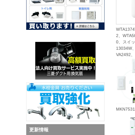
WTA137
2、WTA
0、スイッチ
13034W
VA2492
MKN753
更新情報