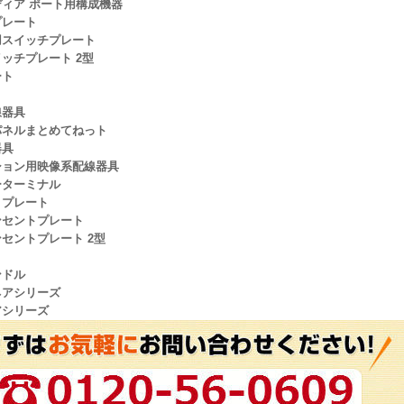
ィア ポート用構成機器
プレート
用スイッチプレート
ッチプレート 2型
ート
ト
線器具
パネルまとめてねっト
器具
ション用映像系配線器具
ーターミナル
トプレート
ンセントプレート
セントプレート 2型
ンドル
ネアシリーズ
アシリーズ