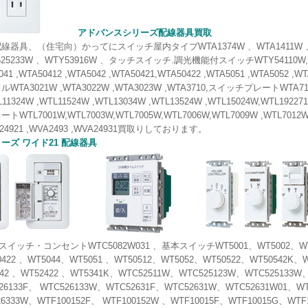
アドバンスシリーズ配線器具買取
線器具、（住宅向）かってにスイッチ屋内タイプWTA1374W 、WTA1411W 、
525233W 、WTY53916W 、タッチスイッチ.調光機能付スイッチWTY54110W, タ
41 ,WTA50412 ,WTA5042 ,WTA50421,WTA50422 ,WTA5051 ,WTA505
TA3021W ,WTA3022W ,WTA3023W ,WTA3710,スイッチプレートWTA7101W
324W ,WTL11524W ,WTL13034W ,WTL13524W ,WTL15024W,WTL192271
WTL7001W,WTL7003W,WTL7005W,WTL7006W,WTL7009W ,WTL7012W,
VA24921 ,WVA2493 ,WVA24931買取りしております。
ーズ ワイド21 配線器具
スイッチ・コンセントWTC5082W031 、基本スイッチWT5001、WT5002、WT500
0422 、WT5044、WT5051 、WT50512、WT5052、WT50522、WT50542K、
242 、WT52422 、WT5341K、WTC52511W、WTC525123W、WTC525133W、
6133F、 WTC526133W、WTC52631F、WTC52631W、WTC52631W01、WT
6333W、WTF100152F、 WTF100152W 、WTF10015F、WTF10015G、WTF