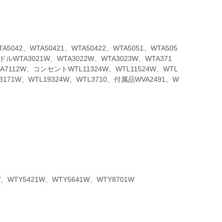
5042、WTA50421、WTA50422、WTA5051、WTA505
WTA3021W、WTA3022W、WTA3023W、WTA371
A7112W、コンセントWTL11324W、WTL11524W、WTL
93171W、WTL19324W、WTL3710、付属品WVA2491、W
W、WTY5421W、WTY5641W、WTY8701W