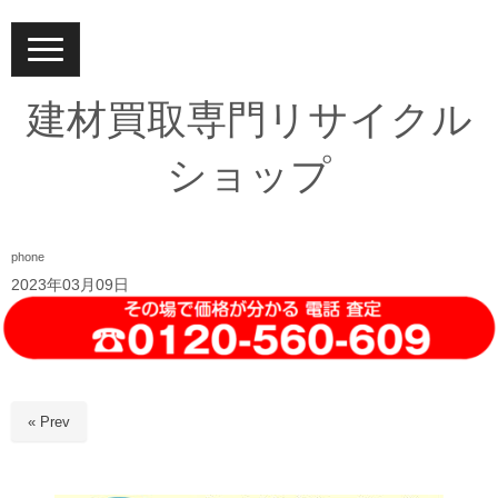
N
a
v
i
建材買取専門リサイクル
g
a
t
ショップ
i
o
n
phone
2023年03月09日
« Prev