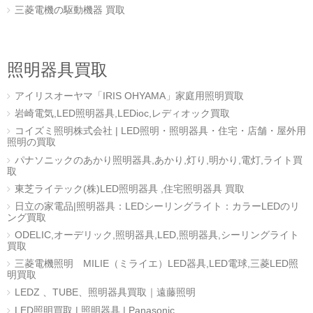
三菱電機の駆動機器 買取
照明器具買取
アイリスオーヤマ「IRIS OHYAMA」家庭用照明買取
岩崎電気,LED照明器具,LEDioc,レディオック買取
コイズミ照明株式会社 | LED照明・照明器具・住宅・店舗・屋外用
照明の買取
パナソニックのあかり照明器具,あかり,灯り,明かり,電灯,ライト買
取
東芝ライテック(株)LED照明器具 ,住宅照明器具 買取
日立の家電品|照明器具：LEDシーリングライト：カラーLEDのリ
ング買取
ODELIC,オーデリック,照明器具,LED,照明器具,シーリングライト
買取
三菱電機照明 MILIE（ミライエ）LED器具,LED電球,三菱LED照
明買取
LEDZ 、TUBE、照明器具買取｜遠藤照明
LED照明買取 | 照明器具 | Panasonic