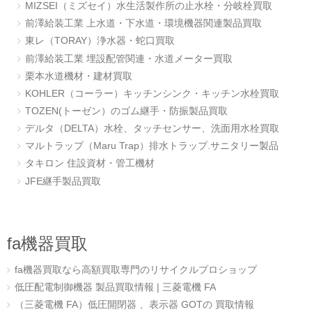
MIZSEI（ミズセイ）水生活製作所の止水栓・分岐栓買取
前澤給装工業 上水道・下水道・環境機器関連製品買取
東レ（TORAY）浄水器・蛇口買取
前澤給装工業 埋設配管関連・水道メーター買取
栗本水道機材・建材買取
KOHLER（コーラー）キッチンシンク・キッチン水栓買取
TOZEN(トーゼン）のゴム継手・防振製品買取
デルタ（DELTA）水栓、タッチセンサー、洗面用水栓買取
マルトラップ（Maru Trap）排水トラップ.サニタリー製品
タキロン 住設資材・管工機材
JFE継手製品買取
fa機器買取
fa機器買取なら高額買取専門のリサイクルプロショップ
低圧配電制御機器 製品買取情報 | 三菱電機 FA
（三菱電機 FA）低圧開閉器 、表示器 GOTの 買取情報