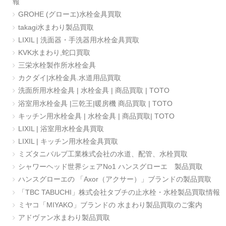
報
GROHE (グローエ)水栓金具買取
takagi水まわり製品買取
LIXIL | 洗面器・手洗器用水栓金具買取
KVK水まわり,蛇口買取
三栄水栓製作所水栓金具
カクダイ|水栓金具.水道用品買取
洗面所用水栓金具 | 水栓金具 | 商品買取 | TOTO
浴室用水栓金具 |三乾王|暖房機 商品買取 | TOTO
キッチン用水栓金具 | 水栓金具 | 商品買取| TOTO
LIXIL | 浴室用水栓金具買取
LIXIL | キッチン用水栓金具買取
ミズタニバルブ工業株式会社の水道、配管、水栓買取
シャワーヘッド世界シェアNo1 ハンスグローエ 製品買取
ハンスグローエの 「Axor（アクサー）」ブランドの製品買取
「TBC TABUCHI」株式会社タブチの止水栓・水栓製品買取情報
ミヤコ「MIYAKO」ブランドの 水まわり製品買取のご案内
アドヴァン水まわり製品買取