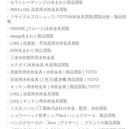
セラトレーディングの水まわり商品買取
INAX.LIXIL 浴室用水栓金具買取
リサイクルプロショップ–TOTO水栓金具買取|買取比較・製品情
報
GROHE (グローエ)水栓金具買取
takagi水まわり製品買取
LIXIL | 洗面器・手洗器用水栓金具買取
KVK水まわり,蛇口買取
三栄水栓製作所水栓金具
カクダイ|水栓金具.水道用品買取
洗面所用水栓金具 | 水栓金具 | 商品買取 | TOTO
浴室用水栓金具 |三乾王|暖房機 商品買取 | TOTO
キッチン用水栓金具 | 水栓金具 | 商品買取| TOTO
LIXIL | 浴室用水栓金具買取
LIXIL | キッチン用水栓金具買取
ミズタニバルブ工業株式会社の水道、配管、水栓買取
シャワーヘッド世界シェアNo1 ハンスグローエ 製品買取
ハンスグローエの 「Axor（アクサー）」ブランドの製品買取