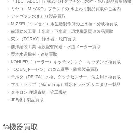
「TBC TABUCHI」株式会社タブチの止水栓・水栓製品買取情報
ミヤコ「MIYAKO」ブランドの 水まわり製品買取のご案内
アドヴァン水まわり製品買取
MIZSEI（ミズセイ）水生活製作所の止水栓・分岐栓買取
前澤給装工業 上水道・下水道・環境機器関連製品買取
東レ（TORAY）浄水器・蛇口買取
前澤給装工業 埋設配管関連・水道メーター買取
栗本水道機材・建材買取
KOHLER（コーラー）キッチンシンク・キッチン水栓買取
TOZEN(トーゼン）のゴム継手・防振製品買取
デルタ（DELTA）水栓、タッチセンサー、洗面用水栓買取
マルトラップ（Maru Trap）排水トラップ.サニタリー製品
タキロン 住設資材・管工機材
JFE継手製品買取
fa機器買取