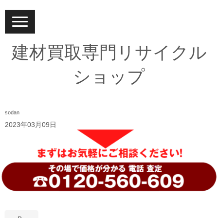
N
a
v
i
建材買取専門リサイクル
g
a
t
ショップ
i
o
n
sodan
2023年03月09日