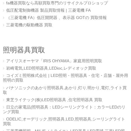
fa機器買取なら高額買取専門のリサイクルプロショップ
低圧配電制御機器 製品買取情報 | 三菱電機 FA
（三菱電機 FA）低圧開閉器 、表示器 GOTの 買取情報
三菱電機の駆動機器 買取
照明器具買取
アイリスオーヤマ「IRIS OHYAMA」家庭用照明買取
岩崎電気,LED照明器具,LEDioc,レディオック買取
コイズミ照明株式会社 | LED照明・照明器具・住宅・店舗・屋外用
照明の買取
パナソニックのあかり照明器具,あかり,灯り,明かり,電灯,ライト買
取
東芝ライテック(株)LED照明器具 ,住宅照明器具 買取
日立の家電品|照明器具：LEDシーリングライト：カラーLEDのリ
ング買取
ODELIC,オーデリック,照明器具,LED,照明器具,シーリングライト
買取