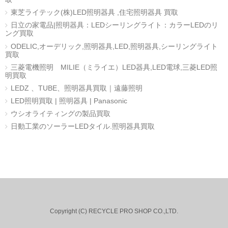
東芝ライテック(株)LED照明器具 ,住宅照明器具 買取
日立の家電品|照明器具：LEDシーリングライト：カラーLEDのリ
ング買取
ODELIC,オーデリック,照明器具,LED,照明器具,シーリングライト
買取
三菱電機照明 MILIE（ミライエ）LED器具,LED電球,三菱LED照
明買取
LEDZ 、TUBE、照明器具買取｜遠藤照明
LED照明買取 | 照明器具 | Panasonic
ウシオライティングの製品買取
日動工業のソーラーLEDタイル.照明器具買取
Copyright (C) RECYCLE PRO SHOP CO.,LTD.