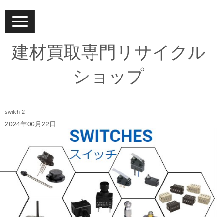
N
a
v
i
建材買取専門リサイクル
g
a
t
ショップ
i
o
n
switch-2
2024年06月22日