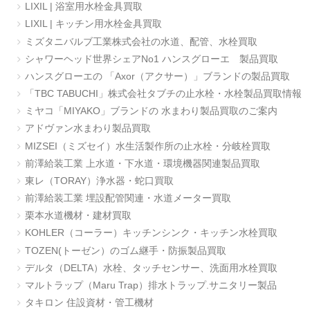
LIXIL | 浴室用水栓金具買取
LIXIL | キッチン用水栓金具買取
ミズタニバルブ工業株式会社の水道、配管、水栓買取
シャワーヘッド世界シェアNo1 ハンスグローエ 製品買取
ハンスグローエの 「Axor（アクサー）」ブランドの製品買取
「TBC TABUCHI」株式会社タブチの止水栓・水栓製品買取情報
ミヤコ「MIYAKO」ブランドの 水まわり製品買取のご案内
アドヴァン水まわり製品買取
MIZSEI（ミズセイ）水生活製作所の止水栓・分岐栓買取
前澤給装工業 上水道・下水道・環境機器関連製品買取
東レ（TORAY）浄水器・蛇口買取
前澤給装工業 埋設配管関連・水道メーター買取
栗本水道機材・建材買取
KOHLER（コーラー）キッチンシンク・キッチン水栓買取
TOZEN(トーゼン）のゴム継手・防振製品買取
デルタ（DELTA）水栓、タッチセンサー、洗面用水栓買取
マルトラップ（Maru Trap）排水トラップ.サニタリー製品
タキロン 住設資材・管工機材