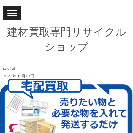
N
a
v
i
建材買取専門リサイクル
g
a
t
ショップ
i
o
n
taku-hai
2023年01月13日