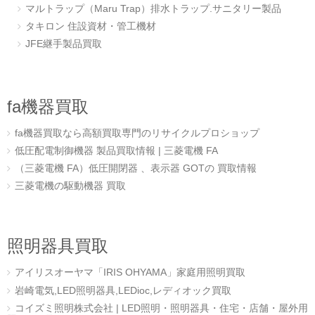
マルトラップ（Maru Trap）排水トラップ.サニタリー製品
タキロン 住設資材・管工機材
JFE継手製品買取
fa機器買取
fa機器買取なら高額買取専門のリサイクルプロショップ
低圧配電制御機器 製品買取情報 | 三菱電機 FA
（三菱電機 FA）低圧開閉器 、表示器 GOTの 買取情報
三菱電機の駆動機器 買取
照明器具買取
アイリスオーヤマ「IRIS OHYAMA」家庭用照明買取
岩崎電気,LED照明器具,LEDioc,レディオック買取
コイズミ照明株式会社 | LED照明・照明器具・住宅・店舗・屋外用