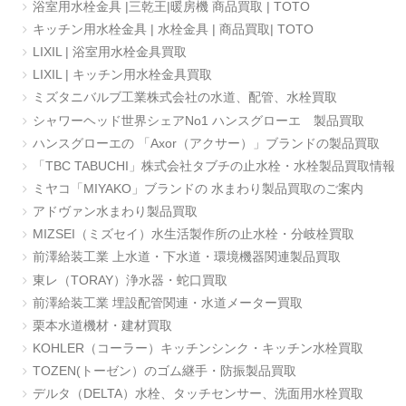
浴室用水栓金具 |三乾王|暖房機 商品買取 | TOTO
キッチン用水栓金具 | 水栓金具 | 商品買取| TOTO
LIXIL | 浴室用水栓金具買取
LIXIL | キッチン用水栓金具買取
ミズタニバルブ工業株式会社の水道、配管、水栓買取
シャワーヘッド世界シェアNo1 ハンスグローエ 製品買取
ハンスグローエの 「Axor（アクサー）」ブランドの製品買取
「TBC TABUCHI」株式会社タブチの止水栓・水栓製品買取情報
ミヤコ「MIYAKO」ブランドの 水まわり製品買取のご案内
アドヴァン水まわり製品買取
MIZSEI（ミズセイ）水生活製作所の止水栓・分岐栓買取
前澤給装工業 上水道・下水道・環境機器関連製品買取
東レ（TORAY）浄水器・蛇口買取
前澤給装工業 埋設配管関連・水道メーター買取
栗本水道機材・建材買取
KOHLER（コーラー）キッチンシンク・キッチン水栓買取
TOZEN(トーゼン）のゴム継手・防振製品買取
デルタ（DELTA）水栓、タッチセンサー、洗面用水栓買取