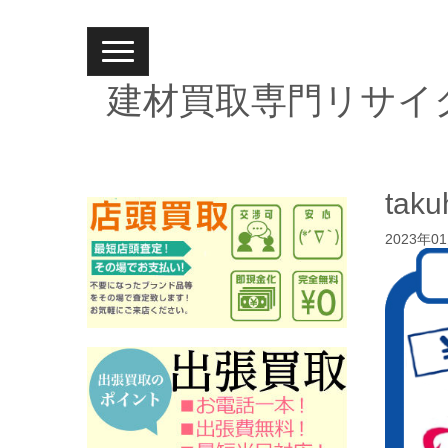
N
a
v
建材買取専門リサイ
i
g
a
t
i
o
n
taku
2023年0