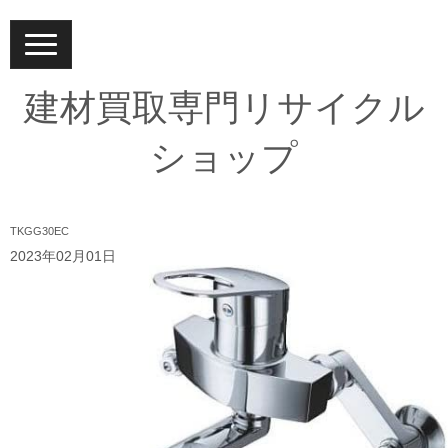
N
a
v
i
建材買取専門リサイクル
g
a
t
ショップ
i
o
n
TKGG30EC
2023年02月01日