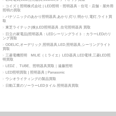
コイズミ照明株式会社 | LED照明・照明器具・住宅・店舗・屋外用
照明の買取
パナソニックのあかり照明器具,あかり,灯り,明かり,電灯,ライト買
取
東芝ライテック(株)LED照明器具 ,住宅照明器具 買取
日立の家電品|照明器具：LEDシーリングライト：カラーLEDのリ
ング買取
ODELIC,オーデリック,照明器具,LED,照明器具,シーリングライト
買取
三菱電機照明 MILIE（ミライエ）LED器具,LED電球,三菱LED照
明買取
LEDZ 、TUBE、照明器具買取｜遠藤照明
LED照明買取 | 照明器具 | Panasonic
ウシオライティングの製品買取
日動工業のソーラーLEDタイル.照明器具買取