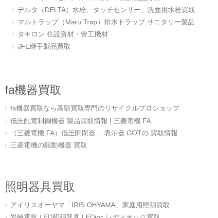
デルタ（DELTA）水栓、タッチセンサー、洗面用水栓買取
マルトラップ（Maru Trap）排水トラップ.サニタリー製品
タキロン 住設資材・管工機材
JFE継手製品買取
fa機器買取
fa機器買取なら高額買取専門のリサイクルプロショップ
低圧配電制御機器 製品買取情報 | 三菱電機 FA
（三菱電機 FA）低圧開閉器 、表示器 GOTの 買取情報
三菱電機の駆動機器 買取
照明器具買取
アイリスオーヤマ「IRIS OHYAMA」家庭用照明買取
岩崎電気,LED照明器具,LEDioc,レディオック買取