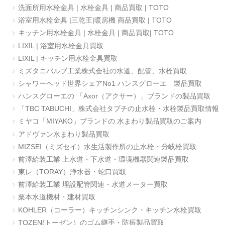
洗面所用水栓金具 | 水栓金具 | 商品買取 | TOTO
浴室用水栓金具 |三乾王|暖房機 商品買取 | TOTO
キッチン用水栓金具 | 水栓金具 | 商品買取| TOTO
LIXIL | 浴室用水栓金具買取
LIXIL | キッチン用水栓金具買取
ミズタニバルブ工業株式会社の水道、配管、水栓買取
シャワーヘッド世界シェアNo1 ハンスグローエ 製品買取
ハンスグローエの 「Axor（アクサー）」ブランドの製品買取
「TBC TABUCHI」株式会社タブチの止水栓・水栓製品買取情報
ミヤコ「MIYAKO」ブランドの 水まわり製品買取のご案内
アドヴァン水まわり製品買取
MIZSEI（ミズセイ）水生活製作所の止水栓・分岐栓買取
前澤給装工業 上水道・下水道・環境機器関連製品買取
東レ（TORAY）浄水器・蛇口買取
前澤給装工業 埋設配管関連・水道メーター買取
栗本水道機材・建材買取
KOHLER（コーラー）キッチンシンク・キッチン水栓買取
TOZEN(トーゼン）のゴム継手・防振製品買取